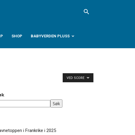
PP
SHOP
BABYVERDEN PLUSS
VED SCORE
øk
Søk
vnetoppen i Frankrike i 2025