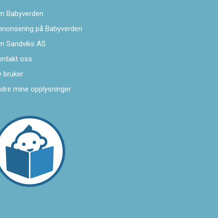
m Babyverden
nnonsering på Babyverden
m Sandviks AS
ontakt oss
 bruker
dre mine opplysninger