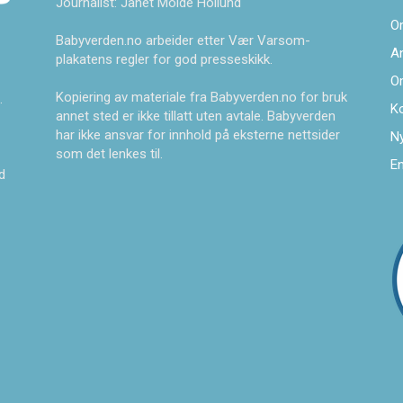
Journalist: Janet Molde Hollund
O
Babyverden.no arbeider etter Vær Varsom-
A
plakatens regler for god presseskikk.
O
Kopiering av materiale fra Babyverden.no for bruk
.
K
annet sted er ikke tillatt uten avtale. Babyverden
har ikke ansvar for innhold på eksterne nettsider
Ny
som det lenkes til.
En
d