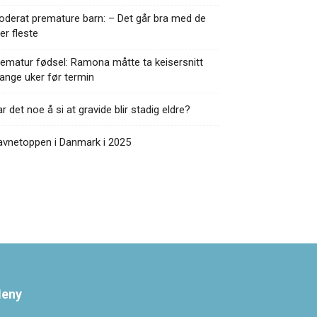
derat premature barn: – Det går bra med de
ler fleste
ematur fødsel: Ramona måtte ta keisersnitt
nge uker før termin
r det noe å si at gravide blir stadig eldre?
avnetoppen i Danmark i 2025
eny