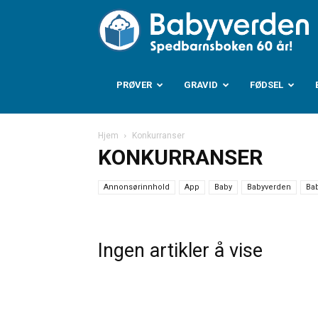
B
PRØVER
GRAVID
FØDSEL
Hjem
Konkurranser
KONKURRANSER
Annonsørinnhold
App
Baby
Babyverden
Ba
Ingen artikler å vise