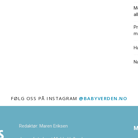
Mo
al
Pr
ma
Ha
N
FØLG OSS PÅ INSTAGRAM
@BABYVERDEN.NO
Redaktør: Maren Eriksen
M