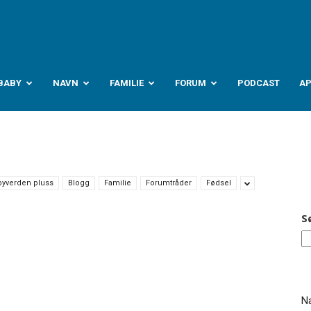
abyverden.no
BABY
NAVN
FAMILIE
FORUM
PODCAST
A
byverden pluss
Blogg
Familie
Forumtråder
Fødsel
S
Na