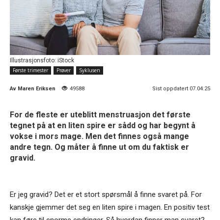
Illustrasjonsfoto: iStock
Første trimester
Prøver
Syklusen
Av
Maren Eriksen
49588
Sist oppdatert 07.04.25
For de fleste er uteblitt menstruasjon det første
tegnet på at en liten spire er sådd og har begynt å
vokse i mors mage. Men det finnes også mange
andre tegn. Og måter å finne ut om du faktisk er
gravid.
Er jeg gravid? Det er et stort spørsmål å finne svaret på. For
kanskje gjemmer det seg en liten spire i magen. En positiv test
kan føre til enorme endringer. Så hvordan finner man svaret?