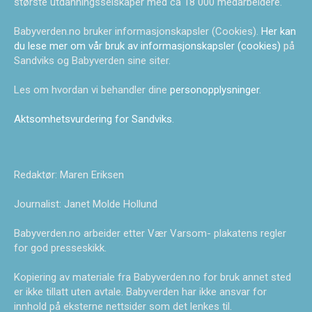
største utdanningsselskaper med ca 18 000 medarbeidere.
Babyverden.no bruker informasjonskapsler (Cookies).
Her kan
du lese mer om vår bruk av informasjonskapsler (cookies)
på
Sandviks og Babyverden sine siter.
Les om hvordan vi behandler dine
personopplysninger
.
Aktsomhetsvurdering for Sandviks
.
Redaktør: Maren Eriksen
Journalist: Janet Molde Hollund
Babyverden.no arbeider etter Vær Varsom- plakatens regler
for god presseskikk.
Kopiering av materiale fra Babyverden.no for bruk annet sted
er ikke tillatt uten avtale. Babyverden har ikke ansvar for
innhold på eksterne nettsider som det lenkes til.