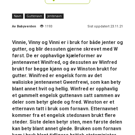
Navn
Guttenavn
Jentenavn
Av
Babyverden
1193
Sist oppdatert 23.11.21
Vinnie, Vinny og Vinni er i bruk for både jenter og
gutter, og blir dessuten gjerne skrevet med W
først. De er opphavlige kjæleformer av
jentenavnet Winifred, og dessuten av Winfred
brukt for begge kjønn og av Winston brukt for
gutter. Winifred er engelsk form av det
walisiske jentenavnet Gwenfrewi, som kan bety
blant annet hvit og hellig. Winfred er opphavlig
et gammelt engelsk guttenavn satt sammen av
deler som betyr glede og fred. Winston er et
etternavn tatt i bruk som fornavn. Etternavnet
kommer fra et engelsk stedsnavn brukt flere
steder. Siste delen betyr sten, men første delen
kan bety blant annet glede. Bruken som fornavn