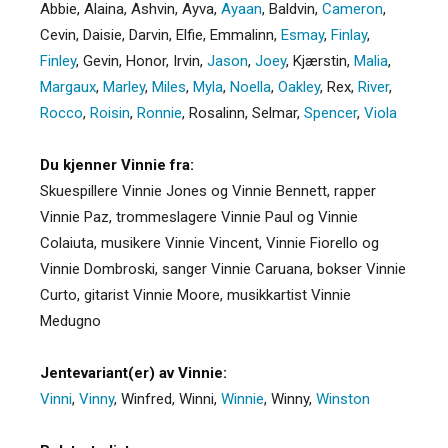
Abbie
,
Alaina
,
Ashvin
,
Ayva
,
Ayaan
,
Baldvin
,
Cameron
,
Cevin
,
Daisie
,
Darvin
,
Elfie
,
Emmalinn
,
Esmay
,
Finlay
,
Finley
,
Gevin
,
Honor
,
Irvin
,
Jason
,
Joey
,
Kjærstin
,
Malia
,
Margaux
,
Marley
,
Miles
,
Myla
,
Noella
,
Oakley
,
Rex
,
River
,
Rocco
,
Roisin
,
Ronnie
,
Rosalinn
,
Selmar
,
Spencer
,
Viola
Du kjenner Vinnie fra:
Skuespillere Vinnie Jones og Vinnie Bennett, rapper
Vinnie Paz, trommeslagere Vinnie Paul og Vinnie
Colaiuta, musikere Vinnie Vincent, Vinnie Fiorello og
Vinnie Dombroski, sanger Vinnie Caruana, bokser Vinnie
Curto, gitarist Vinnie Moore, musikkartist Vinnie
Medugno
Jentevariant(er) av Vinnie:
Vinni
,
Vinny
,
Winfred
,
Winni
,
Winnie
,
Winny
,
Winston