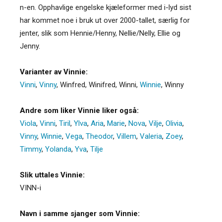
n-en. Opphavlige engelske kjæleformer med i-lyd sist
har kommet noe i bruk ut over 2000-tallet, særlig for
jenter, slik som Hennie/Henny, Nellie/Nelly, Ellie og
Jenny.
Varianter av Vinnie:
Vinni
,
Vinny
,
Winfred
,
Winifred
,
Winni
,
Winnie
,
Winny
Andre som liker Vinnie liker også:
Viola
,
Vinni
,
Tiril
,
Ylva
,
Aria
,
Marie
,
Nova
,
Vilje
,
Olivia
,
Vinny
,
Winnie
,
Vega
,
Theodor
,
Villem
,
Valeria
,
Zoey
,
Timmy
,
Yolanda
,
Yva
,
Tilje
Slik uttales Vinnie:
VINN-i
Navn i samme sjanger som Vinnie: