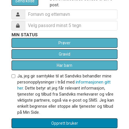
Send kode
post.
MIN STATUS
Prøver
Gravid
Har barn
Ja, jeg gir samtykke til at Sandviks behandler mine
personopplysninger i tråd med
informasjonen gitt
her
. Dette betyr at jeg får relevant informasjon,
tjenester og tilbud fra Sandviks merkevarer og våre
viktigste partnere, også via e-post og SMS. Jeg kan
enkelt begrense eller stoppe alle tjenester og tilbud
på Min Side.
Opprett bruker