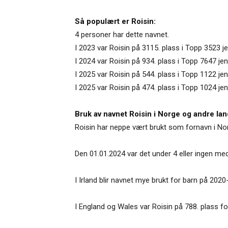
Så populært er Roisin:
4 personer har dette navnet.
I 2023 var Roisin på 3115. plass i Topp 3523 
I 2024 var Roisin på 934. plass i Topp 7647 j
I 2025 var Roisin på 544. plass i Topp 1122 jen
I 2025 var Roisin på 474. plass i Topp 1024 je
Bruk av navnet Roisin i Norge og andre lan
Roisin har neppe vært brukt som fornavn i No
Den 01.01.2024 var det under 4 eller ingen me
I Irland blir navnet mye brukt for barn på 2020-
I England og Wales var Roisin på 788. plass for