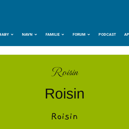
abyverden.no
BABY
NAVN
FAMILIE
FORUM
PODCAST
A
Roisin
Roisin
Roisin