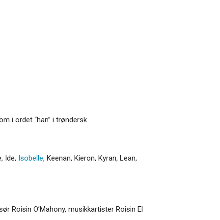
om i ordet “han” i trøndersk
e
,
Ide
,
Isobelle
,
Keenan
,
Kieron
,
Kyran
,
Lean
,
ssør Roisin O’Mahony, musikkartister Roisin El