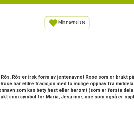
Min navneliste
e Rós. Rós er irsk form av jentenavnet Rose som er brukt p
 Rose har eldre tradisjon med to mulige opphav fra middela
nnavn som kan bety hest eller berømt (som er første delen
rukt som symbol for Maria, Jesu mor, noe som også er oppha