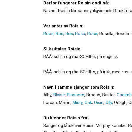
Derfor fungerer Roisin godt nå:
Navnet Roisin blir sannsynligvis helst brukt i f
Varianter av Roisin:
Roos
,
Ros
,
Ros
,
Rosa
,
Rose
,
Rosella
,
Rosellin
Slik uttales Roisin:
RÅÅ-schiin og råa-SCHII-n, på engelsk
RÅÅ-schiin og råa-SCHII-n, på irsk, med r-en u
Navn i samme sjanger som Roisin:
Alby
,
Blaise
,
Blossom
,
Brogan
,
Buster
,
Caoimh
Lorcan
,
Mairin
,
Misty
,
Oak
,
Oisin
,
Olly
,
Orlagh
,
Or
Du kjenner Roisin fra:
Sanger og låtskriver Róisín Murphy, komiker Ro