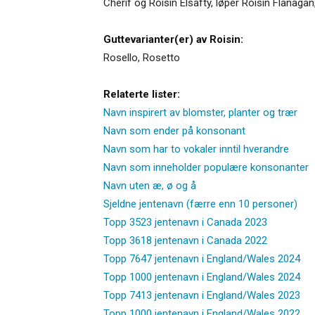
Cherif og Róisín Elsafty, løper Roisin Flanaga
Guttevarianter(er) av Roisin:
Rosello
,
Rosetto
Relaterte lister:
Navn inspirert av blomster, planter og trær
Navn som ender på konsonant
Navn som har to vokaler inntil hverandre
Navn som inneholder populære konsonanter
Navn uten æ, ø og å
Sjeldne jentenavn (færre enn 10 personer)
Topp 3523 jentenavn i Canada 2023
Topp 3618 jentenavn i Canada 2022
Topp 7647 jentenavn i England/Wales 2024
Topp 1000 jentenavn i England/Wales 2024
Topp 7413 jentenavn i England/Wales 2023
Topp 1000 jentenavn i England/Wales 2022