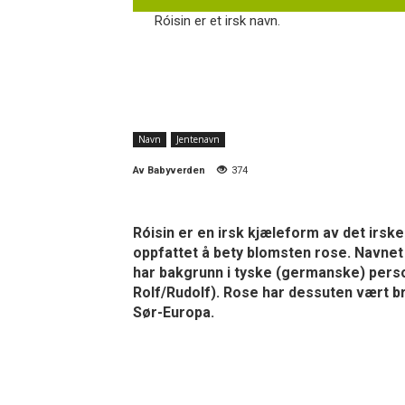
Róisin er et irsk navn.
Navn
Jentenavn
Av
Babyverden
374
Róisin er en irsk kjæleform av det irsk
oppfattet å bety blomsten rose. Navnet
har bakgrunn i tyske (germanske) perso
Rolf/Rudolf). Rose har dessuten vært b
Sør-Europa.