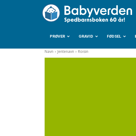
B
PRØVER
GRAVID
FØDSEL
Navn
Jentenavn
Roisin