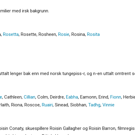
amilier med irsk bakgrunn.
a
,
Rosetta
,
Rosette
,
Rosheen
,
Rosie
,
Rosina
,
Rosita
ttalt lenger bak enn med norsk tungepiss-r, og n-en uttalt omtrent s
e
,
Cathleen
,
Cillian
,
Colm
,
Deirdre
,
Eabha
,
Eamonn
,
Erind
,
Fionn
,
Herbi
laith
,
Riona
,
Roscoe
,
Ruairi
,
Sinead
,
Siobhan
,
Tadhg
,
Vinnie
isin Conaty, skuespillere Roisin Gallagher og Roisin Barron, filmregi