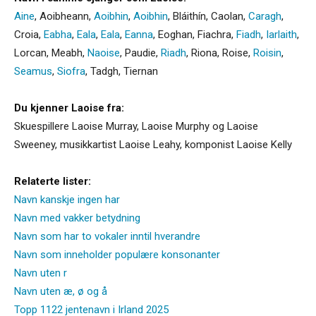
Aine
,
Aoibheann
,
Aoibhin
,
Aoibhin
,
Bláithín
,
Caolan
,
Caragh
,
Croia
,
Eabha
,
Eala
,
Eala
,
Eanna
,
Eoghan
,
Fiachra
,
Fiadh
,
Iarlaith
,
Lorcan
,
Meabh
,
Naoise
,
Paudie
,
Riadh
,
Riona
,
Roise
,
Roisin
,
Seamus
,
Siofra
,
Tadgh
,
Tiernan
Du kjenner Laoise fra:
Skuespillere Laoise Murray, Laoise Murphy og Laoise
Sweeney, musikkartist Laoise Leahy, komponist Laoise Kelly
Relaterte lister:
Navn kanskje ingen har
Navn med vakker betydning
Navn som har to vokaler inntil hverandre
Navn som inneholder populære konsonanter
Navn uten r
Navn uten æ, ø og å
Topp 1122 jentenavn i Irland 2025