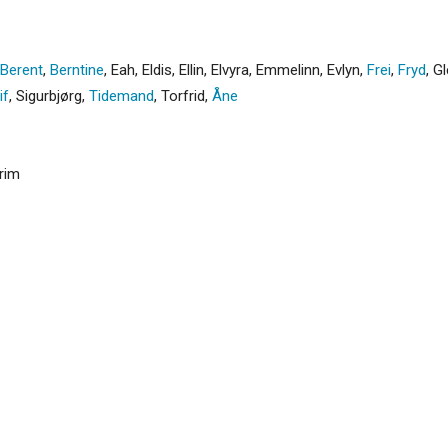
Berent
,
Berntine
,
Eah
,
Eldis
,
Ellin
,
Elvyra
,
Emmelinn
,
Evlyn
,
Frei
,
Fryd
,
Gl
if
,
Sigurbjørg
,
Tidemand
,
Torfrid
,
Åne
yrim