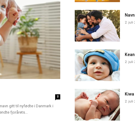
Navn
2. juli
Kean
2. juli
Kiwa
0
2. juli
navn gitt til nyfødte i Danmark i
dte fjorårets...