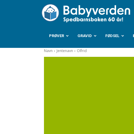
B
PRØVER
GRAVID
FØDSEL
Navn
Jentenavn
Olfrid