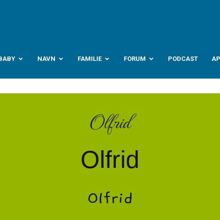
abyverden.no
BABY
NAVN
FAMILIE
FORUM
PODCAST
A
Olfrid
Olfrid
Olfrid