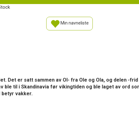
iStock
Min navneliste
llet. Det er satt sammen av Ol- fra Ole og Ola, og delen -fr
av ble til i Skandinavia før vikingtiden og ble laget av ord 
d betyr vakker.