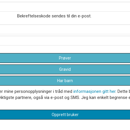
Bekreftelseskode sendes til din e-post.
Prøver
Gravid
Har barn
dler mine personopplysninger i tråd med
informasjonen gitt her
. Dette 
iktigste partnere, også via e-post og SMS. Jeg kan enkelt begrense el
Opprett bruker