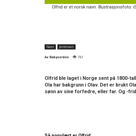
Olfrid er et norsk navn. Illustrasjonsfoto: 
Navn
Jentenavn
Av
Babyverden
761
Olfrid ble laget i Norge sent på 1800-ta
Ola har bakgrunn i Olav. Det er brukt Ol
sønn av sine forfedre, eller far. Og -fri
Så populært er Olfrid: