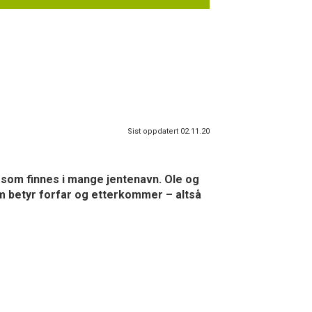
Sist oppdatert 02.11.20
id som finnes i mange jentenavn. Ole og
som betyr forfar og etterkommer – altså