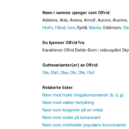
Navn i samme sjanger som Olfrid:
Adelene
,
Anki
,
Annea
,
Arnolf
,
Aurore
,
Ausrine
,
Hrafn
,
Håvid
,
Iven
,
Kjetill
,
Martia
,
Oddmunn
,
Ole
Du kjenner Olfrid fra:
Karakteren Olfrid Battle-Born i videospillet Sk
Guttevarianter(er) av Olfrid:
Ola
,
Olaf
,
Olav
,
Ole
,
Olle
,
Oluf
Relaterte lister:
Navn med myke stoppkonsonanter (b, d, g)
Navn med vakker betydning
Navn som begynner på en vokal
Navn som ender på konsonant
Navn som inneholder populære konsonanter