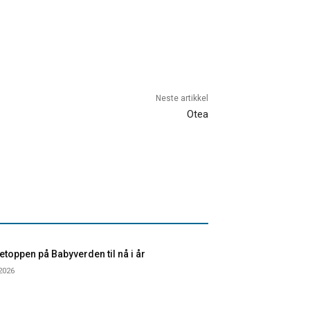
Neste artikkel
Otea
toppen på Babyverden til nå i år
 2026