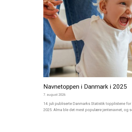
Navnetoppen i Danmark i 2025
7. august 2026
14. juli publiserte Danmarks Statistik topplistene for 
2025. Alma ble det mest populære jentenavnet, og sen