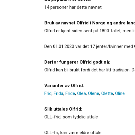
14 personer har dette navnet.
Bruk av navnet Olfrid i Norge og andre land
Olfrid er kjent siden sent på 1800-tallet, men l
Den 01.01.2020 var det 17 jenter/kvinner med 
Derfor fungerer Olfrid godt nå:
Olfrid kan bli brukt fordi det har litt tradis
Varianter av Olfrid:
Frid
,
Frida
,
Fride
,
Olea
,
Olene
,
Olette
,
Oline
Slik uttales Olfrid:
OLL-frid, som tydelig uttale
OLL-fri, kan være eldre uttale