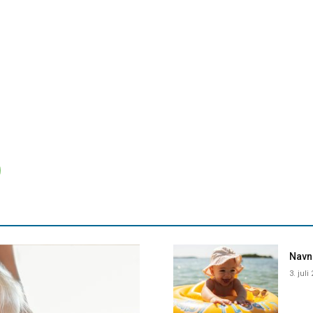
Navne
3. juli