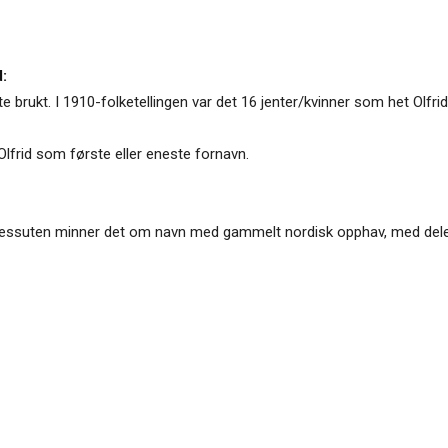
:
ite brukt. I 1910-folketellingen var det 16 jenter/kvinner som het Olfrid
Olfrid som første eller eneste fornavn.
jon. Dessuten minner det om navn med gammelt nordisk opphav, med dele