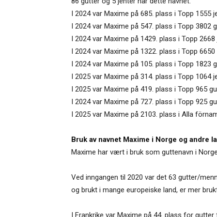
86 gutter og 5 jenter har dette navnet.
I 2024 var Maxime på 685. plass i Topp 1555 j
I 2024 var Maxime på 547. plass i Topp 3802 
I 2024 var Maxime på 1429. plass i Topp 2668 
I 2024 var Maxime på 1322. plass i Topp 6650
I 2024 var Maxime på 105. plass i Topp 1823 g
I 2025 var Maxime på 314. plass i Topp 1064 j
I 2025 var Maxime på 419. plass i Topp 965 gu
I 2024 var Maxime på 727. plass i Topp 925 gu
I 2025 var Maxime på 2103. plass i Alla förnam
Bruk av navnet Maxime i Norge og andre la
Maxime har vært i bruk som guttenavn i Norge
Ved inngangen til 2020 var det 63 gutter/men
og brukt i mange europeiske land, er mer br
I Frankrike var Maxime på 44. plass for gutter