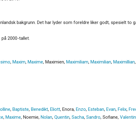
utenlandsk bakgrunn. Det har lyder som foreldre liker godt, spesielt 
 på 2000-tallet.
simo
,
Maxim
,
Maxime
,
Maximien
,
Maximiliam
,
Maximilian
,
Maximillian
olline
,
Baptiste
,
Benedikt
,
Eliott
,
Enora
,
Enzo
,
Esteban
,
Evan
,
Felix
,
Fre
ce
,
Maxime
,
Noemie
,
Nolan
,
Quentin
,
Sacha
,
Sandro
,
Sofiane
,
Valentin