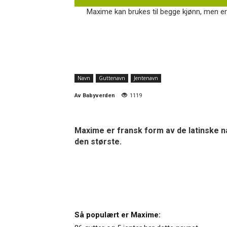
Maxime kan brukes til begge kjønn, men er 
Navn
Guttenavn
Jentenavn
Av
Babyverden
1119
Maxime er fransk form av de latinske n
den største.
Så populært er Maxime: