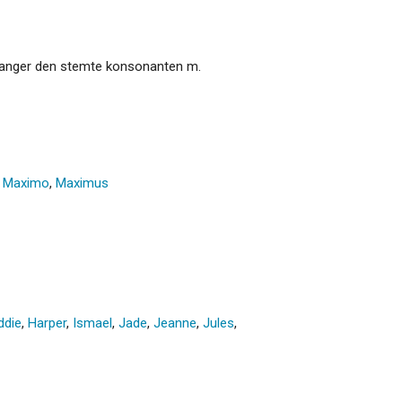
to ganger den stemte konsonanten m.
,
Maximo
,
Maximus
ddie
,
Harper
,
Ismael
,
Jade
,
Jeanne
,
Jules
,