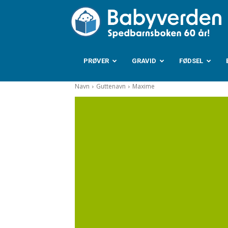
B
PRØVER
GRAVID
FØDSEL
Navn
Guttenavn
Maxime