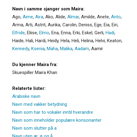
Navn i samme sjanger som Maira:
Ago
,
Aime
,
Aira
,
Ako
,
Alide
,
Almar
,
Amilde
,
Anete
,
Anto
,
Arma
,
Arti
,
Astrit
,
Aurika
,
Carolin
,
Deniss
,
Ege
,
Eia
,
Eiri
,
Elfride
,
Eliise
,
Elmo
,
Ena
,
Enna
,
Erki
,
Eskel
,
Gerli
,
Hadi
,
Haide
,
Hali
,
Hardi
,
Heidy
,
Hela
,
Heli
,
Helina
,
Helvi
,
Keaton
,
Kennedy
,
Ksenia
,
Maha
,
Malika
,
Aadam
,
Aamir
Du kjenner Maira fra:
Skuespiller Maira Khan
Relaterte lister:
Arabiske navn
Navn med vakker betydning
Navn som har to vokaler inntil hverandre
Navn som inneholder populære konsonanter
Navn som slutter på a
Navn uten æ, ø og å