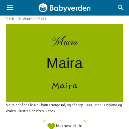
Navn
Jentenavn
Maira
Maira
Maira
Maira
Maira er både i bruk til barn i Norge nå, og på topp 1000-listen i England og
Wales. Illustrasjonsfoto: iStock
Min navneliste