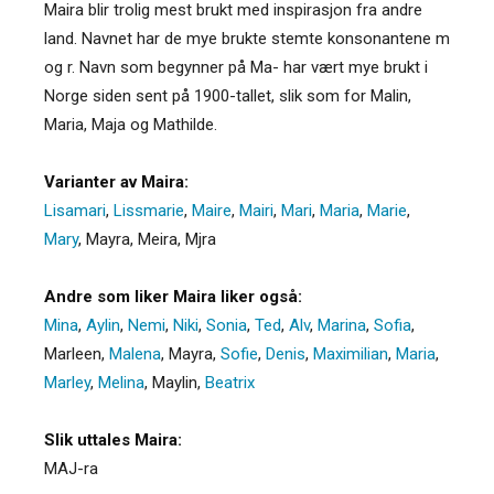
Maira blir trolig mest brukt med inspirasjon fra andre
land. Navnet har de mye brukte stemte konsonantene m
og r. Navn som begynner på Ma- har vært mye brukt i
Norge siden sent på 1900-tallet, slik som for Malin,
Maria, Maja og Mathilde.
Varianter av Maira:
Lisamari
,
Lissmarie
,
Maire
,
Mairi
,
Mari
,
Maria
,
Marie
,
Mary
,
Mayra
,
Meira
,
Mjra
Andre som liker Maira liker også:
Mina
,
Aylin
,
Nemi
,
Niki
,
Sonia
,
Ted
,
Alv
,
Marina
,
Sofia
,
Marleen
,
Malena
,
Mayra
,
Sofie
,
Denis
,
Maximilian
,
Maria
,
Marley
,
Melina
,
Maylin
,
Beatrix
Slik uttales Maira:
MAJ-ra