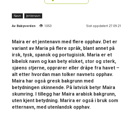
Navn
Jentenavn
Av
Babyverden
1053
Sist oppdatert 27.09.21
Maira er et jentenavn med flere opphav. Det er
variant av Maria på flere språk, blant annet på
irsk, tysk, spansk og portugisisk. Maria er et
bibelsk navn og kan bety elsket, stor og sterk,
sjøens stjerne, opprører eller dråpe fra havet –
alt etter hvordan man tolker navnets opphav.
Maira har også gresk bakgrunn med
betydningen skinnende. På latvisk betyr Maira
skumring. I tillegg har Maira arabisk bakgrunn,
uten kjent betydning. Marira er også i bruk som
etternavn, med utenlandsk opphav.