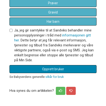
Prøver
Gravid
Har barn
Ja, jeg gir samtykke til at Sandviks behandler mine
personopplysninger i tråd med
informasjonen gitt
her
. Dette betyr at jeg får relevant informasjon,
tjenester og tilbud fra Sandviks merkevarer og våre
viktigste partnere, også via e-post og SMS. Jeg kan
enkelt begrense eller stoppe alle tjenester og tilbud
på Min Side.
Opprett bruker
Se Babyverdens generelle
vilkår for bruk
Hva synes du om artikkelen?