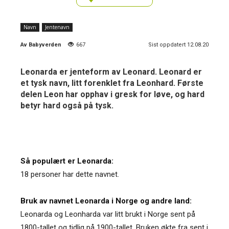
Navn
Jentenavn
Av
Babyverden
667
Sist oppdatert 12.08.20
Leonarda er jenteform av Leonard. Leonard er
et tysk navn, litt forenklet fra Leonhard. Første
delen Leon har opphav i gresk for løve, og hard
betyr hard også på tysk.
Så populært er Leonarda:
18 personer har dette navnet.
Bruk av navnet Leonarda i Norge og andre land:
Leonarda og Leonharda var litt brukt i Norge sent på
1800-tallet og tidlig på 1900-tallet. Bruken økte fra sent i