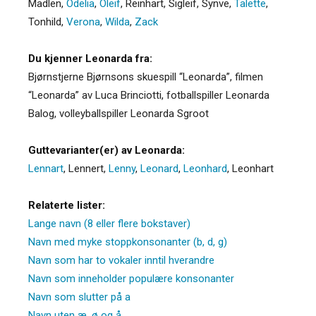
Madlen
,
Odelia
,
Oleif
,
Reinhart
,
Sigleif
,
Synve
,
Talette
,
Tonhild
,
Verona
,
Wilda
,
Zack
Du kjenner Leonarda fra:
Bjørnstjerne Bjørnsons skuespill “Leonarda”, filmen
“Leonarda” av Luca Brinciotti, fotballspiller Leonarda
Balog, volleyballspiller Leonarda Sgroot
Guttevarianter(er) av Leonarda:
Lennart
,
Lennert
,
Lenny
,
Leonard
,
Leonhard
,
Leonhart
Relaterte lister:
Lange navn (8 eller flere bokstaver)
Navn med myke stoppkonsonanter (b, d, g)
Navn som har to vokaler inntil hverandre
Navn som inneholder populære konsonanter
Navn som slutter på a
Navn uten æ, ø og å