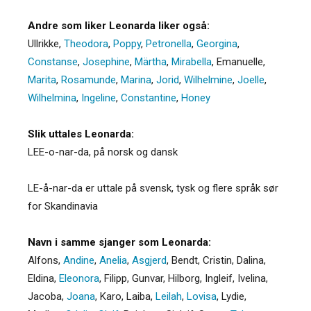
Andre som liker Leonarda liker også:
Ullrikke
,
Theodora
,
Poppy
,
Petronella
,
Georgina
,
Constanse
,
Josephine
,
Märtha
,
Mirabella
,
Emanuelle
,
Marita
,
Rosamunde
,
Marina
,
Jorid
,
Wilhelmine
,
Joelle
,
Wilhelmina
,
Ingeline
,
Constantine
,
Honey
Slik uttales Leonarda:
LEE-o-nar-da, på norsk og dansk
LE-å-nar-da er uttale på svensk, tysk og flere språk sør
for Skandinavia
Navn i samme sjanger som Leonarda:
Alfons
,
Andine
,
Anelia
,
Asgjerd
,
Bendt
,
Cristin
,
Dalina
,
Eldina
,
Eleonora
,
Filipp
,
Gunvar
,
Hilborg
,
Ingleif
,
Ivelina
,
Jacoba
,
Joana
,
Karo
,
Laiba
,
Leilah
,
Lovisa
,
Lydie
,