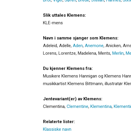
Slik uttales Klemens:
KLE-mens
Navn i samme sjanger som Klemens:
Adeleid
,
Adelle
,
Aden
,
Anemone
,
Anicken
,
Arn
Lorens
,
Lorentze
,
Madelena
,
Ments
,
Merlin
,
Me
Du kjenner Klemens fra:
Musikere Klemens Hannigan og Klemens Hannig
musikkartist Klemens Bittmann, illustratør K
Jentevariant(er) av Klemens:
Clementina
,
Clementine
,
Klementina
,
Klementi
Relaterte lister:
Klassiske navn