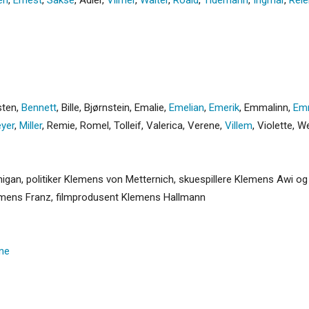
sten
,
Bennett
,
Bille
,
Bjørnstein
,
Emalie
,
Emelian
,
Emerik
,
Emmalinn
,
Em
yer
,
Miller
,
Remie
,
Romel
,
Tolleif
,
Valerica
,
Verene
,
Villem
,
Violette
,
We
an, politiker Klemens von Metternich, skuespillere Klemens Awi o
lemens Franz, filmprodusent Klemens Hallmann
ne