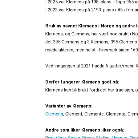
I 2025 var Klemens på 198. plass i Topp 965 g
I 2023 var Klemens på 2193. plass i Alla förn
Bruk av navnet Klemens i Norge og andre l
Klemens, og Clemens, har vært noe brukt i Nor
det 395 Clemens og 3 Klemens, 395 Clemens o
middelalderen, men helst i Finnmark siden 1600
Ved inngangen til 2021 hadde 6 gutter/menn K
Derfor fungerer Klemens godt nå:
Klemens kan bli brukt fordi det har tradisjon, og
Varianter av Klemens:
Clemens
,
Clement
,
Clemente
,
Clemente
,
Clem
Andre som liker Klemens liker også:
Bror
,
Viger
,
Søren
,
Brede
,
Stellan
,
Hannes
,
Sixt