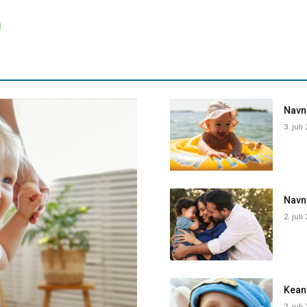
Navne
3. juli
Navn
2. juli
Kean
2. juli