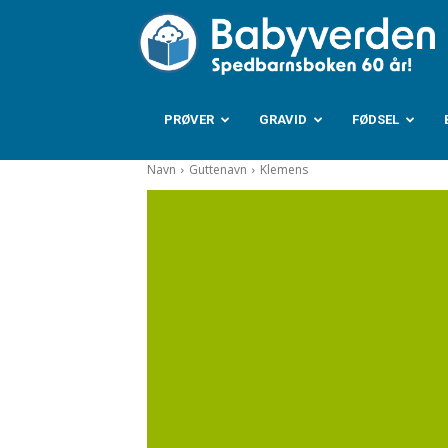
B
PRØVER
GRAVID
FØDSEL
Navn
Guttenavn
Klemens