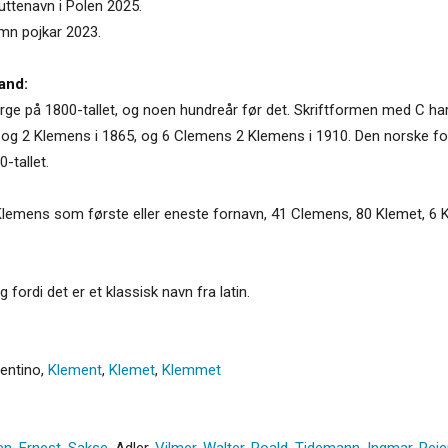
uttenavn i Polen 2025.
amn pojkar 2023.
and:
ge på 1800-tallet, og noen hundreår før det. Skriftformen med C har 
g 2 Klemens i 1865, og 6 Clemens 2 Klemens i 1910. Den norske for
-tallet.
lemens som første eller eneste fornavn, 41 Clemens, 80 Klemet, 6 
 fordi det er et klassisk navn fra latin.
entino
,
Klement
,
Klemet
,
Klemmet
en
,
Ernest
,
Sakse
,
Adler
,
Vilmer
,
Walter
,
Roald
,
Tidemann
,
Ingmar
,
Reie