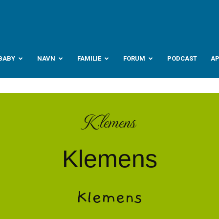
abyverden.no
BABY
NAVN
FAMILIE
FORUM
PODCAST
A
Klemens
Klemens
Klemens