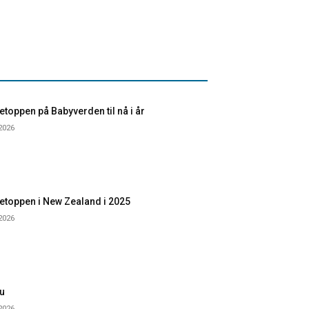
toppen på Babyverden til nå i år
 2026
etoppen i New Zealand i 2025
 2026
u
 2026