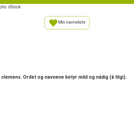
oto: iStock
Min navneliste
 clemens. Ordet og navnene betyr mild og nådig (å tilgi).