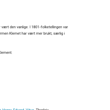
vært den vanlige. I 1801-folketellingen var
men Klemet har vært mer brukt, særlig i
Klement.
r
,
Henry
,
Edvard
,
Vitus
,
Thorleiv