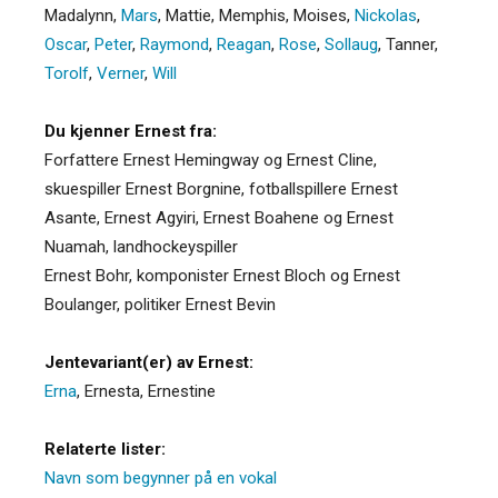
Madalynn
,
Mars
,
Mattie
,
Memphis
,
Moises
,
Nickolas
,
Oscar
,
Peter
,
Raymond
,
Reagan
,
Rose
,
Sollaug
,
Tanner
,
Torolf
,
Verner
,
Will
Du kjenner Ernest fra:
Forfattere Ernest Hemingway og Ernest Cline,
skuespiller Ernest Borgnine, fotballspillere Ernest
Asante, Ernest Agyiri, Ernest Boahene og Ernest
Nuamah, landhockeyspiller
Ernest Bohr, komponister Ernest Bloch og Ernest
Boulanger, politiker Ernest Bevin
Jentevariant(er) av Ernest:
Erna
,
Ernesta
,
Ernestine
Relaterte lister:
Navn som begynner på en vokal