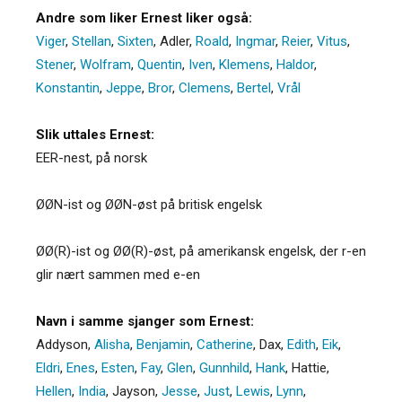
Andre som liker Ernest liker også:
Viger
,
Stellan
,
Sixten
,
Adler
,
Roald
,
Ingmar
,
Reier
,
Vitus
,
Stener
,
Wolfram
,
Quentin
,
Iven
,
Klemens
,
Haldor
,
Konstantin
,
Jeppe
,
Bror
,
Clemens
,
Bertel
,
Vrål
Slik uttales Ernest:
EER-nest, på norsk
ØØN-ist og ØØN-øst på britisk engelsk
ØØ(R)-ist og ØØ(R)-øst, på amerikansk engelsk, der r-en
glir nært sammen med e-en
Navn i samme sjanger som Ernest:
Addyson
,
Alisha
,
Benjamin
,
Catherine
,
Dax
,
Edith
,
Eik
,
Eldri
,
Enes
,
Esten
,
Fay
,
Glen
,
Gunnhild
,
Hank
,
Hattie
,
Hellen
,
India
,
Jayson
,
Jesse
,
Just
,
Lewis
,
Lynn
,