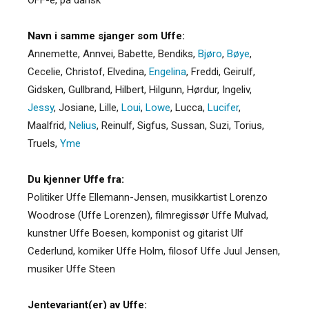
Navn i samme sjanger som Uffe:
Annemette
,
Annvei
,
Babette
,
Bendiks
,
Bjøro
,
Bøye
,
Cecelie
,
Christof
,
Elvedina
,
Engelina
,
Freddi
,
Geirulf
,
Gidsken
,
Gullbrand
,
Hilbert
,
Hilgunn
,
Hørdur
,
Ingeliv
,
Jessy
,
Josiane
,
Lille
,
Loui
,
Lowe
,
Lucca
,
Lucifer
,
Maalfrid
,
Nelius
,
Reinulf
,
Sigfus
,
Sussan
,
Suzi
,
Torius
,
Truels
,
Yme
Du kjenner Uffe fra:
Politiker Uffe Ellemann-Jensen, musikkartist Lorenzo
Woodrose (Uffe Lorenzen), filmregissør Uffe Mulvad,
kunstner Uffe Boesen, komponist og gitarist Ulf
Cederlund, komiker Uffe Holm, filosof Uffe Juul Jensen,
musiker Uffe Steen
Jentevariant(er) av Uffe: