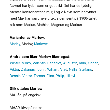
Navnet har lyder som er godt likt. Det har de tydelig
stemte konsonantene m, r, l og v. Navn som begynner
med Ma- har vært mye brukt siden sent på 1900-tallet,
slik som Marius, Mathias, Magnus og Markus.
Varianter av Marlow:
Marley
,
Marlov
,
Marlowe
Andre som liker Marlow liker også:
Winter
,
Mikko
,
Valentin
,
Benedict
,
Augustin
,
Idun
,
Yichen
,
Viktor
,
Zakarias
,
Idunn
,
William
,
Vlad
,
Nellie
,
Stefans
,
Dennis
,
Victor
,
Tomas
,
Elina
,
Philip
,
Hillevi
Slik uttales Marlow:
MA-låo, på engelsk
MAAR-låvv på norsk