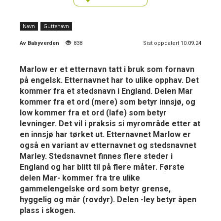
Navn
Guttenavn
Av
Babyverden
838
Sist oppdatert 10.09.24
Marlow er et etternavn tatt i bruk som fornavn
på engelsk. Etternavnet har to ulike opphav. Det
kommer fra et stedsnavn i England. Delen Mar
kommer fra et ord (mere) som betyr innsjø, og
low kommer fra et ord (lafe) som betyr
levninger. Det vil i praksis si myrområde etter at
en innsjø har tørket ut. Etternavnet Marlow er
også en variant av etternavnet og stedsnavnet
Marley. Stedsnavnet finnes flere steder i
England og har blitt til på flere måter. Første
delen Mar- kommer fra tre ulike
gammelengelske ord som betyr grense,
hyggelig og mår (rovdyr). Delen -ley betyr åpen
plass i skogen.