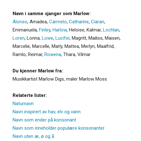
Navn i samme sjanger som Marlow:
Alonso
,
Amadea
,
Carmelo
,
Catharine
,
Ciaran
,
Emmanuela
,
Finley
,
Harlow
,
Heloise
,
Kalmar
,
Lochlan
,
Loren
,
Lorina
,
Lowe
,
Lucifer
,
Magritt
,
Mailiss
,
Maisen
,
Marcelie
,
Marcelle
,
Marly
,
Mattea
,
Merlyn
,
Maalfrid
,
Ramlo
,
Reimar
,
Rowena
,
Thara
,
Vilmar
Du kjenner Marlow fra:
Musikkartist Marlow Digs, maler Marlow Moss
Relaterte lister:
Naturnavn
Navn inspirert av hav, elv og vann
Navn som ender på konsonant
Navn som inneholder populære konsonanter
Navn uten æ, ø og å