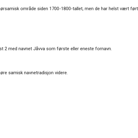
g i sørsamisk område siden 1700-1800-tallet, men de har helst vært fø
nst 2 med navnet Jåvva som første eller eneste fornavn.
føre samisk navnetradisjon videre.