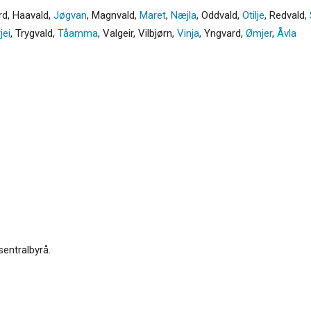
rd
,
Haavald
,
Jøgvan
,
Magnvald
,
Maret
,
Næjla
,
Oddvald
,
Otilje
,
Redvald
,
jei
,
Trygvald
,
Tåamma
,
Valgeir
,
Vilbjørn
,
Vinja
,
Yngvard
,
Ømjer
,
Åvla
sentralbyrå.