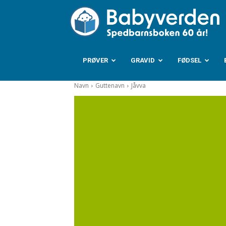
B
PRØVER
GRAVID
FØDSEL
Navn
Guttenavn
Jåvva