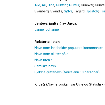
Aile
,
Aili
,
Birje
,
Guhttor
,
Guhtur
,
Gunnvar
,
Gunva
Svanberg
,
Svandis
,
Sølva
,
Tarjerd
,
Tjostolv
,
Tor
Jentevariant(er) av Jåvva:
Janne
,
Johanne
Relaterte lister:
Navn som inneholder populære konsonanter
Navn som slutter på a
Navn uten r
Samiske navn
Sjeldne guttenavn (færre enn 10 personer)
Kilde(r):
Navneforsker Ivar Utne og Statistisk 