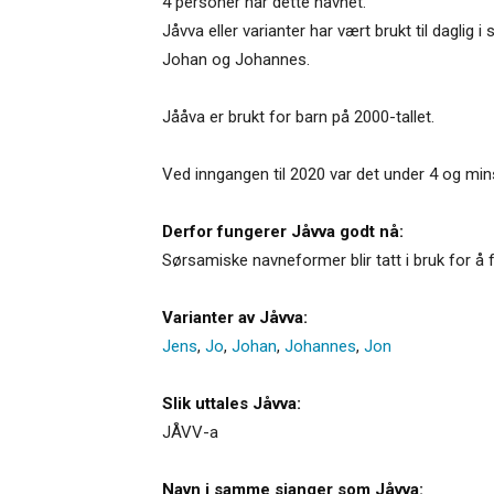
4 personer har dette navnet.
Jåvva eller varianter har vært brukt til dagli
Johan og Johannes.
Jååva er brukt for barn på 2000-tallet.
Ved inngangen til 2020 var det under 4 og mi
Derfor fungerer Jåvva godt nå:
Sørsamiske navneformer blir tatt i bruk for å 
Varianter av Jåvva:
Jens
,
Jo
,
Johan
,
Johannes
,
Jon
Slik uttales Jåvva:
JÅVV-a
Navn i samme sjanger som Jåvva: