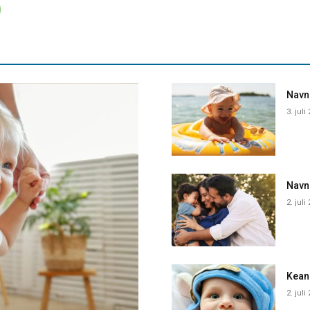
Navne
3. juli
Navn
2. juli
Kean
2. juli