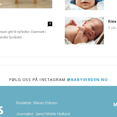
Kiwa
0
2. juli
navn gitt til nyfødte i Danmark i
dte fjorårets...
FØLG OSS PÅ INSTAGRAM
@BABYVERDEN.NO
Redaktør: Maren Eriksen
M
Journalist: Janet Molde Hollund