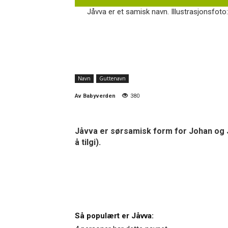
Jåvva er et samisk navn. Illustrasjonsfoto:
Navn
Guttenavn
Av
Babyverden
380
Jåvva er sørsamisk form for Johan og J
å tilgi).
Så populært er Jåvva: