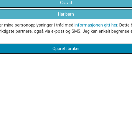
Gravid
Har barn
dler mine personopplysninger i tråd med
informasjonen gitt her
. Dette 
iktigste partnere, også via e-post og SMS. Jeg kan enkelt begrense el
Opprett bruker