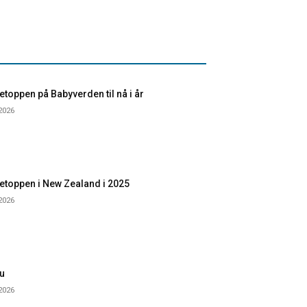
toppen på Babyverden til nå i år
 2026
etoppen i New Zealand i 2025
 2026
u
 2026