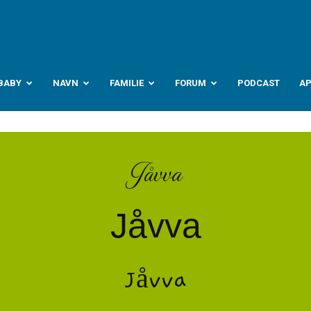
abyverden.no
BABY
NAVN
FAMILIE
FORUM
PODCAST
A
Jåvva
Jåvva
Jåvva