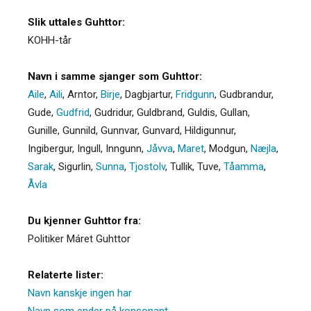
Slik uttales Guhttor:
KOHH-tår
Navn i samme sjanger som Guhttor:
Aile
,
Aili
,
Arntor
,
Birje
,
Dagbjartur
,
Fridgunn
,
Gudbrandur
,
Gude
,
Gudfrid
,
Gudridur
,
Guldbrand
,
Guldis
,
Gullan
,
Gunille
,
Gunnild
,
Gunnvar
,
Gunvard
,
Hildigunnur
,
Ingibergur
,
Ingull
,
Inngunn
,
Jåvva
,
Maret
,
Modgun
,
Næjla
,
Sarak
,
Sigurlin
,
Sunna
,
Tjostolv
,
Tullik
,
Tuve
,
Tåamma
,
Åvla
Du kjenner Guhttor fra:
Politiker Máret Guhttor
Relaterte lister:
Navn kanskje ingen har
Navn som ender på konsonant