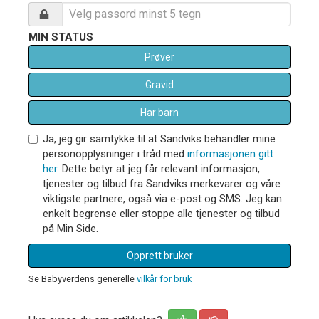
MIN STATUS
Prøver
Gravid
Har barn
Ja, jeg gir samtykke til at Sandviks behandler mine
personopplysninger i tråd med
informasjonen gitt
her
. Dette betyr at jeg får relevant informasjon,
tjenester og tilbud fra Sandviks merkevarer og våre
viktigste partnere, også via e-post og SMS. Jeg kan
enkelt begrense eller stoppe alle tjenester og tilbud
på Min Side.
Opprett bruker
Se Babyverdens generelle
vilkår for bruk