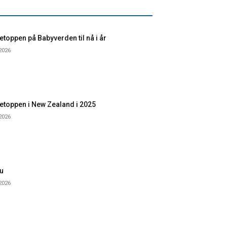
toppen på Babyverden til nå i år
 2026
etoppen i New Zealand i 2025
 2026
u
 2026