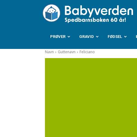
B
PRØVER
GRAVID
FØDSEL
Navn
Guttenavn
Feliciano