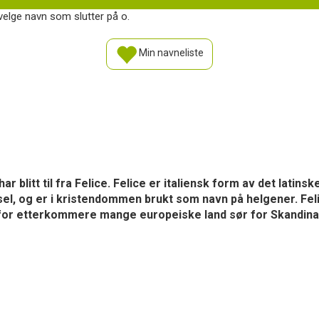
velge navn som slutter på o.
Min navneliste
r blitt til fra Felice. Felice er italiensk form av det latinsk
dsel, og er i kristendommen brukt som navn på helgener. Fel
uk for etterkommere mange europeiske land sør for Skandinavia