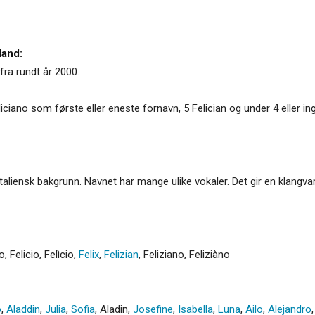
land:
ra rundt år 2000.
ciano som første eller eneste fornavn, 5 Felician og under 4 eller i
ed italiensk bakgrunn. Navnet har mange ulike vokaler. Det gir en klan
no
,
Felicio
,
Felìcio
,
Felix
,
Felizian
,
Feliziano
,
Feliziàno
o
,
Aladdin
,
Julia
,
Sofia
,
Aladin
,
Josefine
,
Isabella
,
Luna
,
Ailo
,
Alejandro