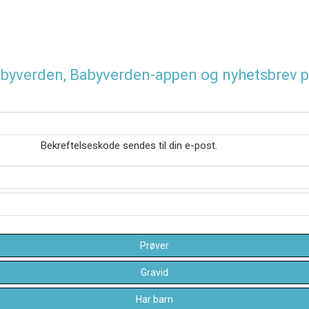
 Babyverden, Babyverden-appen og nyhetsbrev p
Bekreftelseskode sendes til din e-post.
Prøver
Gravid
Har barn