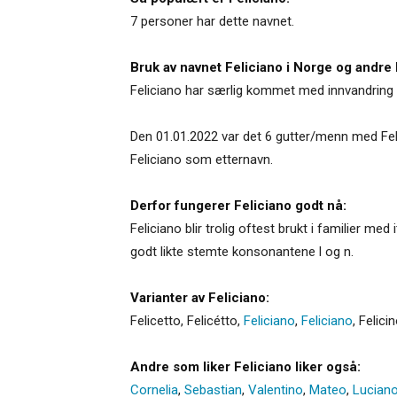
7 personer har dette navnet.
Bruk av navnet Feliciano i Norge og andre 
Feliciano har særlig kommet med innvandring f
Den 01.01.2022 var det 6 gutter/menn med Feli
Feliciano som etternavn.
Derfor fungerer Feliciano godt nå:
Feliciano blir trolig oftest brukt i familier m
godt likte stemte konsonantene l og n.
Varianter av Feliciano:
Felicetto
,
Felicétto
,
Feliciano
,
Feliciano
,
Felici
Andre som liker Feliciano liker også:
Cornelia
,
Sebastian
,
Valentino
,
Mateo
,
Lucian