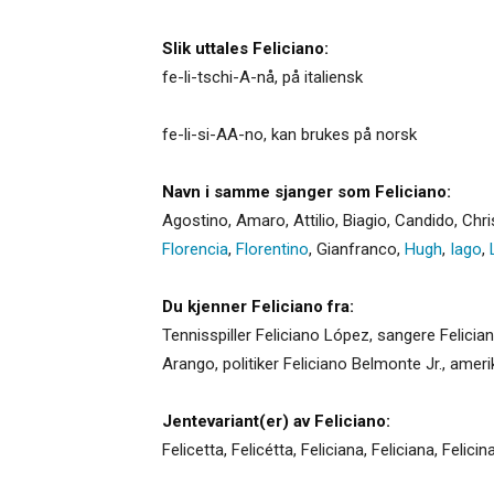
Slik uttales Feliciano:
fe-li-tschi-A-nå, på italiensk
fe-li-si-AA-no, kan brukes på norsk
Navn i samme sjanger som Feliciano:
Agostino
,
Amaro
,
Attilio
,
Biagio
,
Candido
,
Chri
Florencia
,
Florentino
,
Gianfranco
,
Hugh
,
Iago
,
Du kjenner Feliciano fra:
Tennisspiller Feliciano López, sangere Felician
Arango, politiker Feliciano Belmonte Jr., ameri
Jentevariant(er) av Feliciano:
Felicetta
,
Felicétta
,
Feliciana
,
Feliciana
,
Felicin