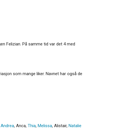
ngen Felizian. På samme tid var det 4 med
gvariasjon som mange liker. Navnet har også de
,
Andrea
,
Anca
,
Thia
,
Melissa
,
Alistair
,
Natalie