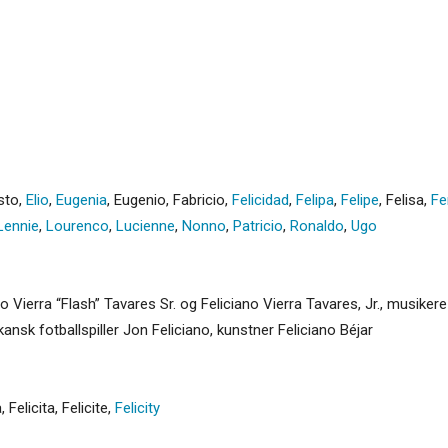
sto
,
Elio
,
Eugenia
,
Eugenio
,
Fabricio
,
Felicidad
,
Felipa
,
Felipe
,
Felisa
,
Fe
Lennie
,
Lourenco
,
Lucienne
,
Nonno
,
Patricio
,
Ronaldo
,
Ugo
o Vierra “Flash” Tavares Sr. og Feliciano Vierra Tavares, Jr., musikere
kansk fotballspiller Jon Feliciano, kunstner Feliciano Béjar
a
,
Felicita
,
Felicite
,
Felicity