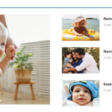
Navne
3. juli
Navn
2. juli
Kean
2. juli