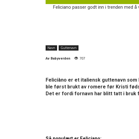
Feliciano passer godt inn i trenden med å 
Navn
Guttenavn
Av
Babyverden
707
Feliciàno er et italiensk guttenavn som ha
ble først brukt av romere før Kristi fø
Det er fordi fornavn har blitt tatt i br
Så populært er Feliciano: