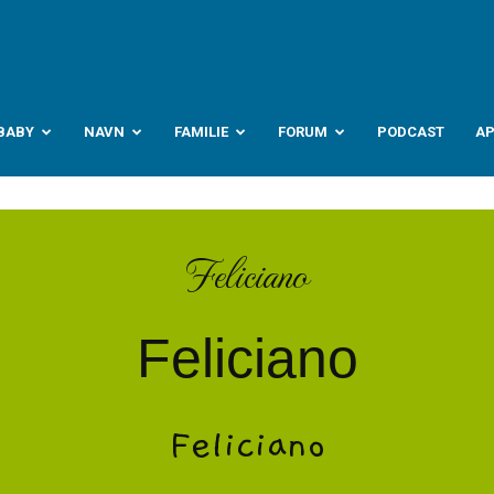
abyverden.no
BABY
NAVN
FAMILIE
FORUM
PODCAST
A
Feliciano
Feliciano
Feliciano