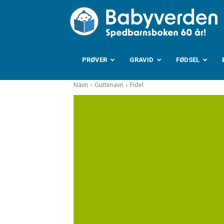
B
PRØVER
GRAVID
FØDSEL
Navn
Guttenavn
Fidel