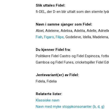
Slik uttales Fidel:
fi-DEL, der D-en blir uttalt som den stemte lyd
Navn i samme sjanger som Fidel:
Abiel
,
Adeleine
,
Adelisa
,
Adelita
,
Adelle
,
Adriell
Fiah
,
Figaro
,
Filipe
,
Godelieve
,
Idella
,
Madelena
Du kjenner Fidel fra:
Politikere Fidel Castro og Fidel Espinoza, fotb
Gamboa og Fidel Funes, cricketspiller Fidel Ed
Jentevariant(er) av Fidel:
Fidela
,
Fidelia
Relaterte lister:
Klassiske navn
Navn med myke stoppkonsonanter (b, d, g)