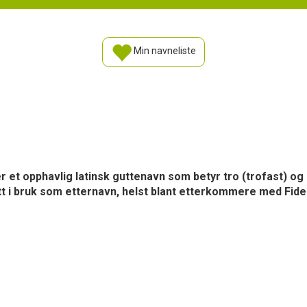
Min navneliste
 er et opphavlig latinsk guttenavn som betyr tro (trofast) og
att i bruk som etternavn, helst blant etterkommere med Fide