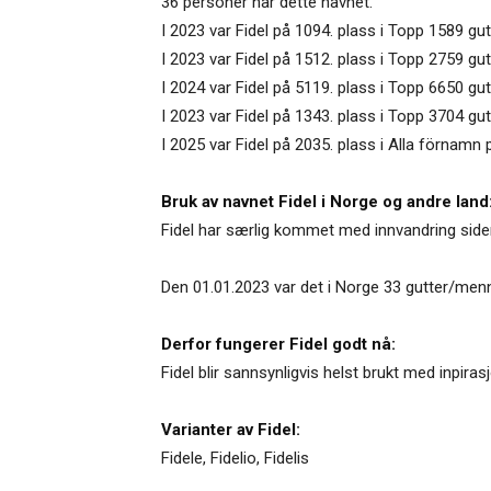
36 personer har dette navnet.
I 2023 var Fidel på 1094. plass i Topp 1589 gut
I 2023 var Fidel på 1512. plass i Topp 2759 gut
I 2024 var Fidel på 5119. plass i Topp 6650 g
I 2023 var Fidel på 1343. plass i Topp 3704 gu
I 2025 var Fidel på 2035. plass i Alla förnamn 
Bruk av navnet Fidel i Norge og andre land
Fidel har særlig kommet med innvandring siden
Den 01.01.2023 var det i Norge 33 gutter/men
Derfor fungerer Fidel godt nå:
Fidel blir sannsynligvis helst brukt med inpir
Varianter av Fidel:
Fidele
,
Fidelio
,
Fidelis