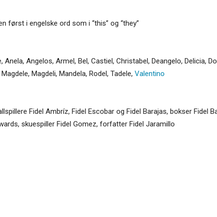
en først i engelske ord som i “this” og “they”
e
,
Anela
,
Angelos
,
Armel
,
Bel
,
Castiel
,
Christabel
,
Deangelo
,
Delicia
,
Do
,
Magdele
,
Magdeli
,
Mandela
,
Rodel
,
Tadele
,
Valentino
allspillere Fidel Ambríz, Fidel Escobar og Fidel Barajas, bokser Fidel B
wards, skuespiller Fidel Gomez, forfatter Fidel Jaramillo