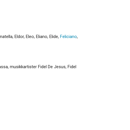
natella
,
Eldor
,
Eleo
,
Eliano
,
Elide
,
Feliciano
,
assa, musikkartister Fidel De Jesus, Fidel