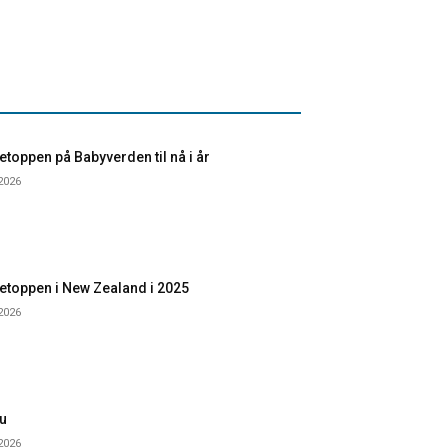
toppen på Babyverden til nå i år
 2026
etoppen i New Zealand i 2025
 2026
u
 2026