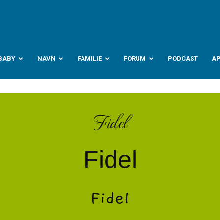
abyverden.no
BABY
NAVN
FAMILIE
FORUM
PODCAST
A
Fidel
Fidel
Fidel