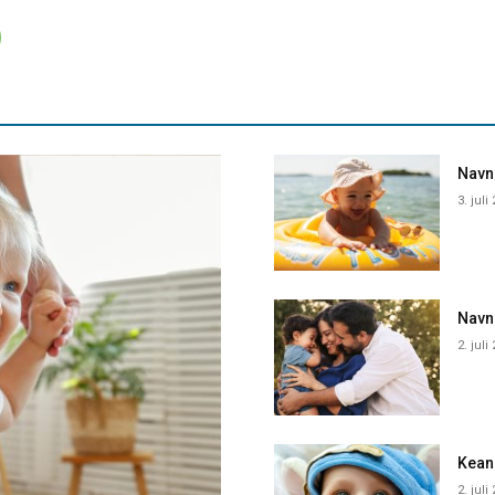
Navne
3. juli
Navn
2. juli
Kean
2. juli