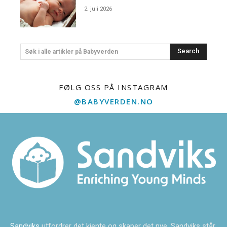
2. juli 2026
Search
Søk i alle artikler på Babyverden
FØLG OSS PÅ INSTAGRAM
@BABYVERDEN.NO
Sandviks
utfordrer det kjente og skaper det nye. Sandviks står