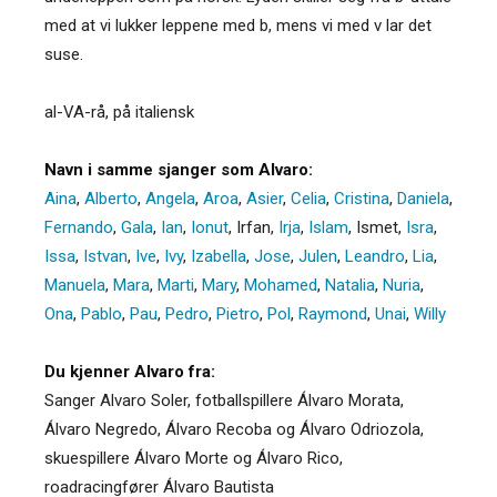
med at vi lukker leppene med b, mens vi med v lar det
suse.
al-VA-rå, på italiensk
Navn i samme sjanger som Alvaro:
Aina
,
Alberto
,
Angela
,
Aroa
,
Asier
,
Celia
,
Cristina
,
Daniela
,
Fernando
,
Gala
,
Ian
,
Ionut
,
Irfan
,
Irja
,
Islam
,
Ismet
,
Isra
,
Issa
,
Istvan
,
Ive
,
Ivy
,
Izabella
,
Jose
,
Julen
,
Leandro
,
Lia
,
Manuela
,
Mara
,
Marti
,
Mary
,
Mohamed
,
Natalia
,
Nuria
,
Ona
,
Pablo
,
Pau
,
Pedro
,
Pietro
,
Pol
,
Raymond
,
Unai
,
Willy
Du kjenner Alvaro fra:
Sanger Alvaro Soler, fotballspillere Álvaro Morata,
Álvaro Negredo, Álvaro Recoba og Álvaro Odriozola,
skuespillere Álvaro Morte og Álvaro Rico,
roadracingfører Álvaro Bautista