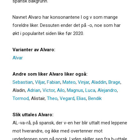
spansk bakgrunn.
Navnet Alvaro har konsonantene l og v som mange
foreldre liker. Dessuten ender det på -o, noe som har
økt i popularitet siden like før 2020.
Varianter av Alvaro:
Alvar
Andre som liker Alvaro liker også:
Sebastian
,
Viljar
,
Fabian
,
Mateo
,
Vinjar
,
Aladdin
,
Brage
,
Aladin
,
Adrian
,
Victor
,
Ailo
,
Magnus
,
Luca
,
Alejandro
,
Tormod
,
Alistair
,
Theo
,
Vegard
,
Elias
,
Bendik
Slik uttales Alvaro:
AL-va-rå, på spansk, der v-en her blir uttalt med leppene
mot hverandre, og ikke med overtenner mot
underleppen som på norsk. Lyden skiller seg fra b-uttale