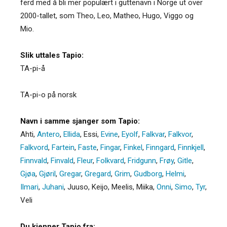
ferd med å bli mer populært i guttenavn i Norge ut over
2000-tallet, som Theo, Leo, Matheo, Hugo, Viggo og
Mio.
Slik uttales Tapio:
TA-pi-å
TA-pi-o på norsk
Navn i samme sjanger som Tapio:
Ahti
,
Antero
,
Ellida
,
Essi
,
Evine
,
Eyolf
,
Falkvar
,
Falkvor
,
Falkvord
,
Fartein
,
Faste
,
Fingar
,
Finkel
,
Finngard
,
Finnkjell
,
Finnvald
,
Finvald
,
Fleur
,
Folkvard
,
Fridgunn
,
Frøy
,
Gitle
,
Gjøa
,
Gjøril
,
Gregar
,
Gregard
,
Grim
,
Gudborg
,
Helmi
,
Ilmari
,
Juhani
,
Juuso
,
Keijo
,
Meelis
,
Miika
,
Onni
,
Simo
,
Tyr
,
Veli
Du kjenner Tapio fra: