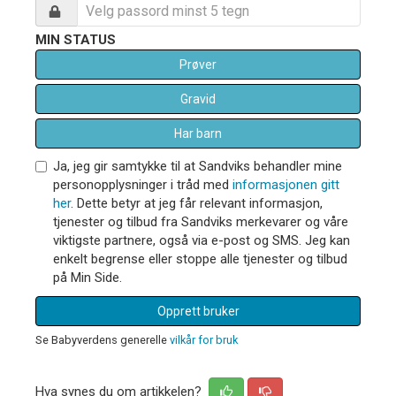
MIN STATUS
Prøver
Gravid
Har barn
Ja, jeg gir samtykke til at Sandviks behandler mine
personopplysninger i tråd med
informasjonen gitt
her
. Dette betyr at jeg får relevant informasjon,
tjenester og tilbud fra Sandviks merkevarer og våre
viktigste partnere, også via e-post og SMS. Jeg kan
enkelt begrense eller stoppe alle tjenester og tilbud
på Min Side.
Opprett bruker
Se Babyverdens generelle
vilkår for bruk
Hva synes du om artikkelen?