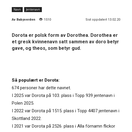
Navn
Jentenavn
Av
Babyverden
1510
Sist oppdatert 13.02.20
Dorota er polsk form av Dorothea. Dorothea er
et gresk kvinnenavn satt sammen av doro betyr
gave, og theos, som betyr gud.
Så populært er Dorota:
674 personer har dette navnet.
I 2025 var Dorota på 103. plass i Topp 939 jentenavn i
Polen 2025.
I 2022 var Dorota på 1515. plass i Topp 4407 jentenavn i
Skottland 2022.
I 2021 var Dorota på 2526. plass i Alla förnamn flickor