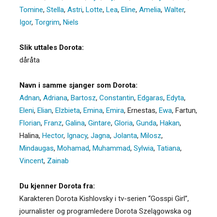
Tomine
,
Stella
,
Astri
,
Lotte
,
Lea
,
Eline
,
Amelia
,
Walter
,
Igor
,
Torgrim
,
Niels
Slik uttales Dorota:
dåråta
Navn i samme sjanger som Dorota:
Adnan
,
Adriana
,
Bartosz
,
Constantin
,
Edgaras
,
Edyta
,
Eleni
,
Elian
,
Elzbieta
,
Emina
,
Emira
,
Ernestas
,
Ewa
,
Fartun
,
Florian
,
Franz
,
Galina
,
Gintare
,
Gloria
,
Gunda
,
Hakan
,
Halina
,
Hector
,
Ignacy
,
Jagna
,
Jolanta
,
Milosz
,
Mindaugas
,
Mohamad
,
Muhammad
,
Sylwia
,
Tatiana
,
Vincent
,
Zainab
Du kjenner Dorota fra:
Karakteren Dorota Kishlovsky i tv-serien “Gosspi Girl”,
journalister og programledere Dorota Szelągowska og