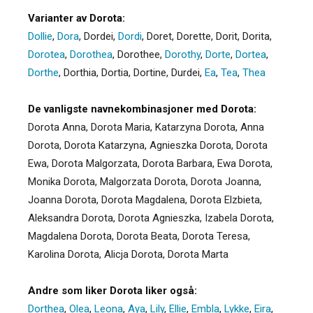
Varianter av Dorota:
Dollie
,
Dora
,
Dordei
,
Dordi
,
Doret
,
Dorette
,
Dorit
,
Dorita
,
Dorotea
,
Dorothea
,
Dorothee
,
Dorothy
,
Dorte
,
Dortea
,
Dorthe
,
Dorthia
,
Dortia
,
Dortine
,
Durdei
,
Ea
,
Tea
,
Thea
De vanligste navnekombinasjoner med Dorota:
Dorota Anna, Dorota Maria, Katarzyna Dorota, Anna
Dorota, Dorota Katarzyna, Agnieszka Dorota, Dorota
Ewa, Dorota Malgorzata, Dorota Barbara, Ewa Dorota,
Monika Dorota, Malgorzata Dorota, Dorota Joanna,
Joanna Dorota, Dorota Magdalena, Dorota Elzbieta,
Aleksandra Dorota, Dorota Agnieszka, Izabela Dorota,
Magdalena Dorota, Dorota Beata, Dorota Teresa,
Karolina Dorota, Alicja Dorota, Dorota Marta
Andre som liker Dorota liker også:
Dorthea
,
Olea
,
Leona
,
Aya
,
Lily
,
Ellie
,
Embla
,
Lykke
,
Eira
,