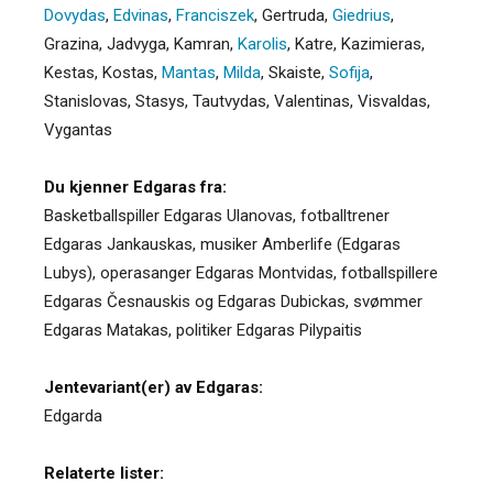
Dovydas
,
Edvinas
,
Franciszek
,
Gertruda
,
Giedrius
,
Grazina
,
Jadvyga
,
Kamran
,
Karolis
,
Katre
,
Kazimieras
,
Kestas
,
Kostas
,
Mantas
,
Milda
,
Skaiste
,
Sofija
,
Stanislovas
,
Stasys
,
Tautvydas
,
Valentinas
,
Visvaldas
,
Vygantas
Du kjenner Edgaras fra:
Basketballspiller Edgaras Ulanovas, fotballtrener
Edgaras Jankauskas, musiker Amberlife (Edgaras
Lubys), operasanger Edgaras Montvidas, fotballspillere
Edgaras Česnauskis og Edgaras Dubickas, svømmer
Edgaras Matakas, politiker Edgaras Pilypaitis
Jentevariant(er) av Edgaras:
Edgarda
Relaterte lister: