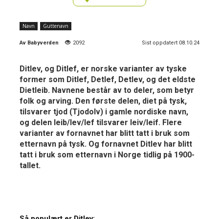
Navn
Guttenavn
Av
Babyverden
2092
Sist oppdatert 08.10.24
Ditlev, og Ditlef, er norske varianter av tyske
former som Ditlef, Detlef, Detlev, og det eldste
Dietleib. Navnene består av to deler, som betyr
folk og arving. Den første delen, diet på tysk,
tilsvarer tjod (Tjodolv) i gamle nordiske navn,
og delen leib/lev/lef tilsvarer leiv/leif. Flere
varianter av fornavnet har blitt tatt i bruk som
etternavn på tysk. Og fornavnet Ditlev har blitt
tatt i bruk som etternavn i Norge tidlig på 1900-
tallet.
Så populært er Ditlev: