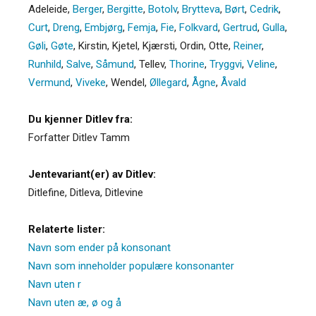
Adeleide
,
Berger
,
Bergitte
,
Botolv
,
Brytteva
,
Børt
,
Cedrik
,
Curt
,
Dreng
,
Embjørg
,
Femja
,
Fie
,
Folkvard
,
Gertrud
,
Gulla
,
Gøli
,
Gøte
,
Kirstin
,
Kjetel
,
Kjærsti
,
Ordin
,
Otte
,
Reiner
,
Runhild
,
Salve
,
Såmund
,
Tellev
,
Thorine
,
Tryggvi
,
Veline
,
Vermund
,
Viveke
,
Wendel
,
Øllegard
,
Ågne
,
Åvald
Du kjenner Ditlev fra:
Forfatter Ditlev Tamm
Jentevariant(er) av Ditlev:
Ditlefine
,
Ditleva
,
Ditlevine
Relaterte lister:
Navn som ender på konsonant
Navn som inneholder populære konsonanter
Navn uten r
Navn uten æ, ø og å