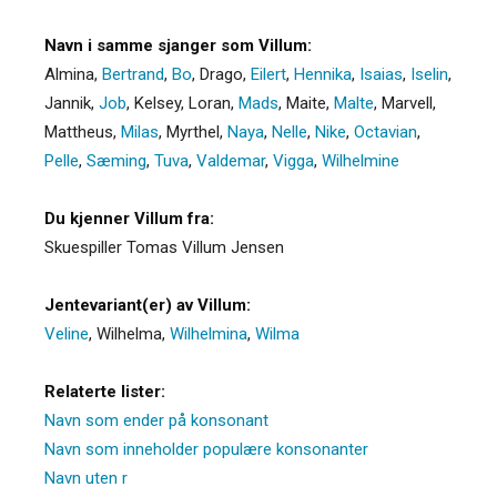
Navn i samme sjanger som Villum:
Almina
,
Bertrand
,
Bo
,
Drago
,
Eilert
,
Hennika
,
Isaias
,
Iselin
,
Jannik
,
Job
,
Kelsey
,
Loran
,
Mads
,
Maite
,
Malte
,
Marvell
,
Mattheus
,
Milas
,
Myrthel
,
Naya
,
Nelle
,
Nike
,
Octavian
,
Pelle
,
Sæming
,
Tuva
,
Valdemar
,
Vigga
,
Wilhelmine
Du kjenner Villum fra:
Skuespiller Tomas Villum Jensen
Jentevariant(er) av Villum:
Veline
,
Wilhelma
,
Wilhelmina
,
Wilma
Relaterte lister:
Navn som ender på konsonant
Navn som inneholder populære konsonanter
Navn uten r