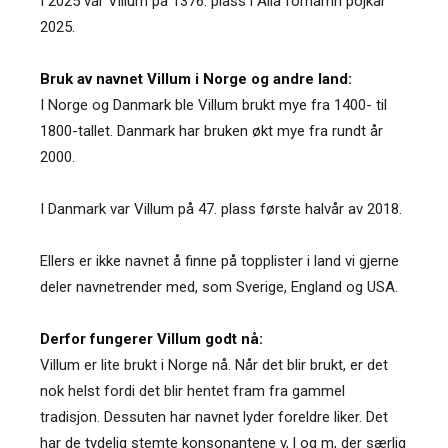
I 2025 var Villum på 1376. plass i Alla förnamn pojkar
2025.
Bruk av navnet Villum i Norge og andre land:
I Norge og Danmark ble Villum brukt mye fra 1400- til
1800-tallet. Danmark har bruken økt mye fra rundt år
2000.
I Danmark var Villum på 47. plass første halvår av 2018.
Ellers er ikke navnet å finne på topplister i land vi gjerne
deler navnetrender med, som Sverige, England og USA.
Derfor fungerer Villum godt nå:
Villum er lite brukt i Norge nå. Når det blir brukt, er det
nok helst fordi det blir hentet fram fra gammel
tradisjon. Dessuten har navnet lyder foreldre liker. Det
har de tydelig stemte konsonantene v, l og m, der særlig