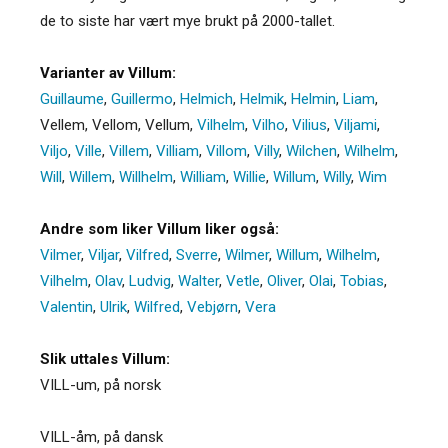
de to siste har vært mye brukt på 2000-tallet.
Varianter av Villum:
Guillaume
,
Guillermo
,
Helmich
,
Helmik
,
Helmin
,
Liam
,
Vellem
,
Vellom
,
Vellum
,
Vilhelm
,
Vilho
,
Vilius
,
Viljami
,
Viljo
,
Ville
,
Villem
,
Villiam
,
Villom
,
Villy
,
Wilchen
,
Wilhelm
,
Will
,
Willem
,
Willhelm
,
William
,
Willie
,
Willum
,
Willy
,
Wim
Andre som liker Villum liker også:
Vilmer
,
Viljar
,
Vilfred
,
Sverre
,
Wilmer
,
Willum
,
Wilhelm
,
Vilhelm
,
Olav
,
Ludvig
,
Walter
,
Vetle
,
Oliver
,
Olai
,
Tobias
,
Valentin
,
Ulrik
,
Wilfred
,
Vebjørn
,
Vera
Slik uttales Villum:
VILL-um, på norsk
VILL-åm, på dansk