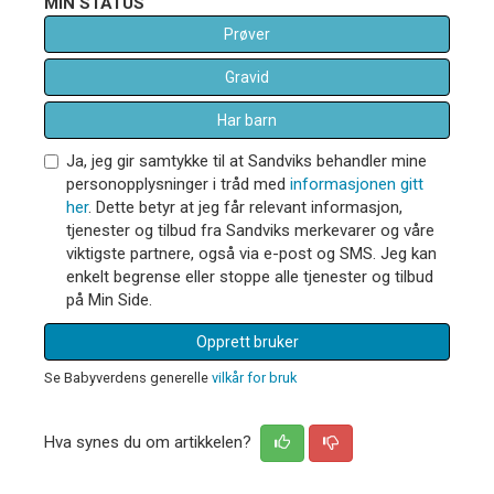
MIN STATUS
Prøver
Gravid
Har barn
Ja, jeg gir samtykke til at Sandviks behandler mine
personopplysninger i tråd med
informasjonen gitt
her
. Dette betyr at jeg får relevant informasjon,
tjenester og tilbud fra Sandviks merkevarer og våre
viktigste partnere, også via e-post og SMS. Jeg kan
enkelt begrense eller stoppe alle tjenester og tilbud
på Min Side.
Opprett bruker
Se Babyverdens generelle
vilkår for bruk
Hva synes du om artikkelen?