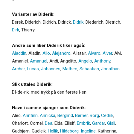
Varianter av Diderik:
Derek
,
Diderich
,
Didrich
,
Didrick
,
Didrik
,
Diederich
,
Dietrich
,
Dirk
,
Thierry
Andre som liker Diderik liker også:
Aladdin
,
Aladin
,
Ailo
,
Alejandro
,
Alistair
,
Alvaro
,
Alver
,
Alvi
,
Amaniel
,
Amanuel
,
Andi
,
Angelito
,
Angelo
,
Anthony
,
Archer
,
Lucas
,
Johannes
,
Matheo
,
Sebastian
,
Jonathan
Slik uttales Diderik:
DI-de-rik, med trykk på den første i-en
Navn i samme sjanger som Diderik:
Alec
,
Annfinn
,
Annicka
,
Berglind
,
Berner
,
Borg
,
Cedrik
,
Charlott
,
Cornel
,
Dea
,
Elda
,
Ellisif
,
Embrik
,
Gardar
,
Gisli
,
Gudbjørn
,
Gudleik
,
Hellik
,
Hildeborg
,
Ingeline
,
Katherina
,