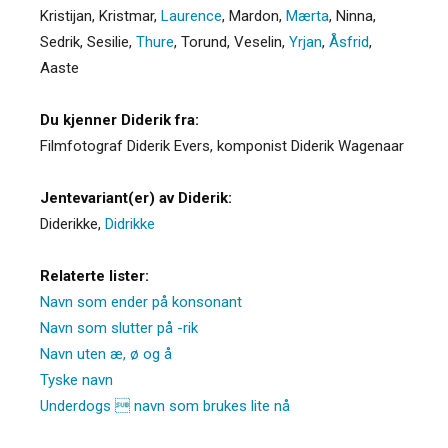
Kristijan
,
Kristmar
,
Laurence
,
Mardon
,
Mærta
,
Ninna
,
Sedrik
,
Sesilie
,
Thure
,
Torund
,
Veselin
,
Yrjan
,
Åsfrid
,
Aaste
Du kjenner Diderik fra:
Filmfotograf Diderik Evers, komponist Diderik Wagenaar
Jentevariant(er) av Diderik:
Diderikke
,
Didrikke
Relaterte lister:
Navn som ender på konsonant
Navn som slutter på -rik
Navn uten æ, ø og å
Tyske navn
Underdogs  navn som brukes lite nå