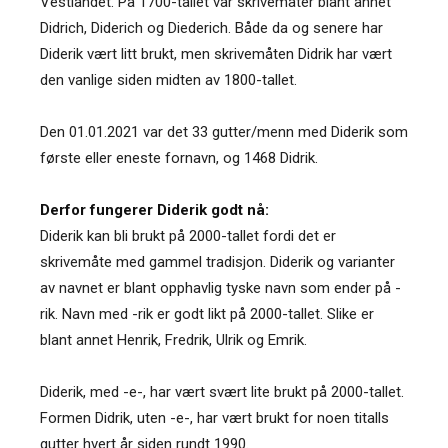
Vestlandet. På 1700-tallet var skrivemåter blant annet
Didrich, Diderich og Diederich. Både da og senere har
Diderik vært litt brukt, men skrivemåten Didrik har vært
den vanlige siden midten av 1800-tallet.
Den 01.01.2021 var det 33 gutter/menn med Diderik som
første eller eneste fornavn, og 1468 Didrik.
Derfor fungerer Diderik godt nå:
Diderik kan bli brukt på 2000-tallet fordi det er
skrivemåte med gammel tradisjon. Diderik og varianter
av navnet er blant opphavlig tyske navn som ender på -
rik. Navn med -rik er godt likt på 2000-tallet. Slike er
blant annet Henrik, Fredrik, Ulrik og Emrik.
Diderik, med -e-, har vært svært lite brukt på 2000-tallet.
Formen Didrik, uten -e-, har vært brukt for noen titalls
gutter hvert år siden rundt 1990.