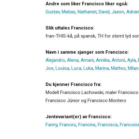
Andre som liker Francisco liker også:
Gustav
,
Matias
,
Nathaniel
,
David
,
Jaxon
,
Adria
Slik uttales Francisco:
fran-THIS-kå, på spansk, TH for stemt lyd som
Navn i samme sjanger som Francisco:
Alejandro
,
Alena
,
Amani
,
Annika
,
Antoni
,
Ayla
,
Joe
,
Louisa
,
Luca
,
Luka
,
Marina
,
Matteo
,
Milan
Du kjenner Francisco fra:
Modell Francisco Lachowski, maler Francisco G
Francisco Júnior og Francisco Montero
Jentevariant(er) av Francisco:
Fanny
,
Frances
,
Francine
,
Francisca
,
Francois