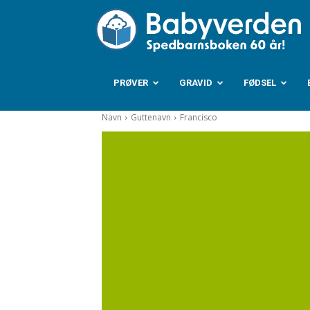
B
PRØVER
GRAVID
FØDSEL
Navn
Guttenavn
Francisco