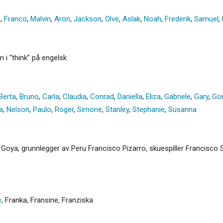
n
,
Franco
,
Malvin
,
Aron
,
Jackson
,
Olve
,
Aslak
,
Noah
,
Frederik
,
Samuel
,
 i “think” på engelsk
Berta
,
Bruno
,
Carla
,
Claudia
,
Conrad
,
Daniella
,
Eliza
,
Gabriele
,
Gary
,
Go
a
,
Nelson
,
Paulo
,
Roger
,
Simone
,
Stanley
,
Stephanie
,
Susanna
oya, grunnlegger av Peru Francisco Pizarro, skuespiller Francisco Sa
e
,
Franka
,
Fransine
,
Franziska