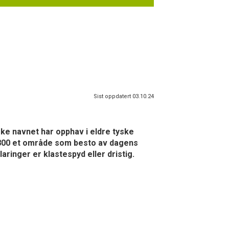
Sist oppdatert 03.10.24
ske navnet har opphav i eldre tyske
il 800 et område som besto av dagens
aringer er klastespyd eller dristig.