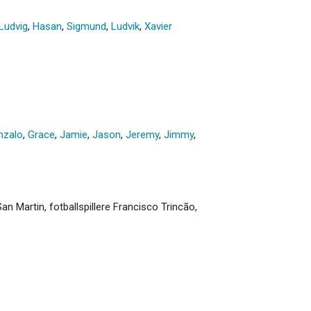
Ludvig
,
Hasan
,
Sigmund
,
Ludvik
,
Xavier
nzalo
,
Grace
,
Jamie
,
Jason
,
Jeremy
,
Jimmy
,
n Martin, fotballspillere Francisco Trincão,