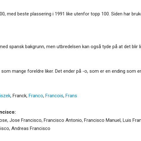
0, med beste plassering i 1991 like utenfor topp 100. Siden har bruken
r med spansk bakgrunn, men utbredelsen kan også tyde på at det blir l
som mange foreldre liker. Det ender på -o, som er en ending som er 
iszek
,
Franck
,
Franco
,
Francois
,
Frans
ncisco:
ose, Jose Francisco, Francisco Antonio, Francisco Manuel, Luis Fran
cisco, Andreas Francisco