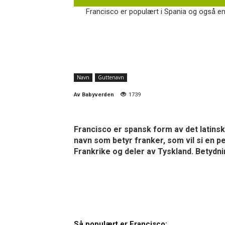
Francisco er populært i Spania og også en d
Navn
Guttenavn
Av
Babyverden
1739
Francisco er spansk form av det latinsk
navn som betyr franker, som vil si en p
Frankrike og deler av Tyskland. Betydnin
Så populært er Francisco: