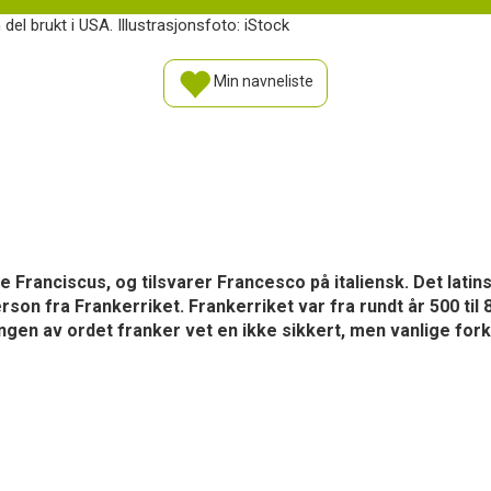
el brukt i USA. Illustrasjonsfoto: iStock
Min navneliste
e Franciscus, og tilsvarer Francesco på italiensk. Det latin
erson fra Frankerriket. Frankerriket var fra rundt år 500 t
gen av ordet franker vet en ikke sikkert, men vanlige forkl