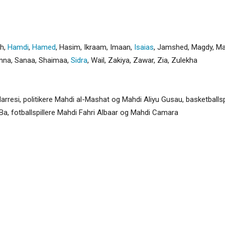
h
,
Hamdi
,
Hamed
,
Hasim
,
Ikraam
,
Imaan
,
Isaias
,
Jamshed
,
Magdy
,
Ma
nna
,
Sanaa
,
Shaimaa
,
Sidra
,
Wail
,
Zakiya
,
Zawar
,
Zia
,
Zulekha
odarresi, politikere Mahdi al-Mashat og Mahdi Aliyu Gusau, basketball
Ba, fotballspillere Mahdi Fahri Albaar og Mahdi Camara