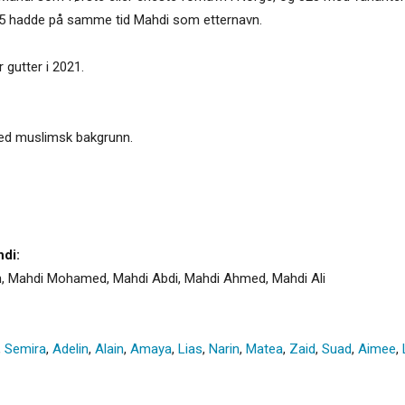
 145 hadde på samme tid Mahdi som etternavn.
 gutter i 2021.
 med muslimsk bakgrunn.
di:
 Mahdi Mohamed, Mahdi Abdi, Mahdi Ahmed, Mahdi Ali
,
Semira
,
Adelin
,
Alain
,
Amaya
,
Lias
,
Narin
,
Matea
,
Zaid
,
Suad
,
Aimee
,