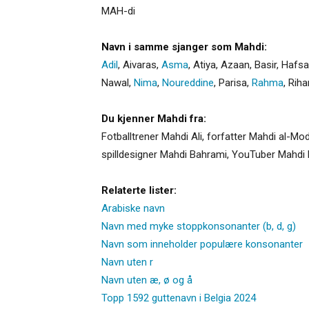
MAH-di
Navn i samme sjanger som Mahdi:
Adil
,
Aivaras
,
Asma
,
Atiya
,
Azaan
,
Basir
,
Hafsa
Nawal
,
Nima
,
Noureddine
,
Parisa
,
Rahma
,
Riha
Du kjenner Mahdi fra:
Fotballtrener Mahdi Ali, forfatter Mahdi al-M
spilldesigner Mahdi Bahrami, YouTuber Mahdi 
Relaterte lister:
Arabiske navn
Navn med myke stoppkonsonanter (b, d, g)
Navn som inneholder populære konsonanter
Navn uten r
Navn uten æ, ø og å
Topp 1592 guttenavn i Belgia 2024