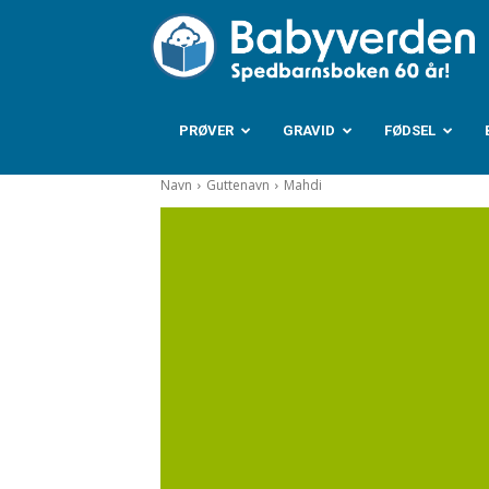
B
PRØVER
GRAVID
FØDSEL
Navn
Guttenavn
Mahdi