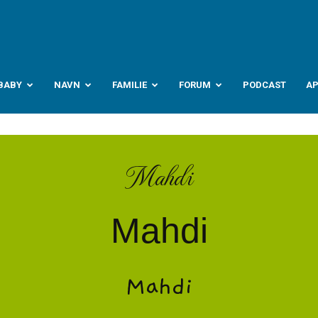
abyverden.no
BABY
NAVN
FAMILIE
FORUM
PODCAST
A
Mahdi
Mahdi
Mahdi