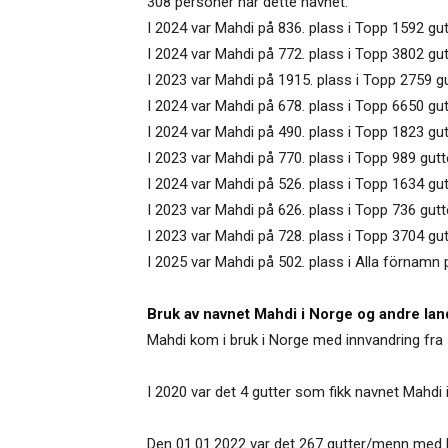
308 personer har dette navnet.
I 2024 var Mahdi på 836. plass i Topp 1592 gut
I 2024 var Mahdi på 772. plass i Topp 3802 gu
I 2023 var Mahdi på 1915. plass i Topp 2759 gu
I 2024 var Mahdi på 678. plass i Topp 6650 gu
I 2024 var Mahdi på 490. plass i Topp 1823 gut
I 2023 var Mahdi på 770. plass i Topp 989 gutt
I 2024 var Mahdi på 526. plass i Topp 1634 gutt
I 2023 var Mahdi på 626. plass i Topp 736 gut
I 2023 var Mahdi på 728. plass i Topp 3704 gut
I 2025 var Mahdi på 502. plass i Alla förnamn 
Bruk av navnet Mahdi i Norge og andre lan
Mahdi kom i bruk i Norge med innvandring fra 
I 2020 var det 4 gutter som fikk navnet Mahdi i
Den 01.01.2022 var det 267 gutter/menn med M