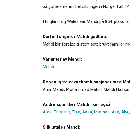
på gutter/menn i befolkningen i Norge. I alt
I England og Wales var Mahdi på 854. plass for
Derfor fungerer Mahdi godt nå:
Mahdi blir foreløpig stort sett brukt familier
Varianter av Mahdi:
Mehdi
De vanligste navnekombinasjoner med Mah
Amir Mahdi, Mohammad Mahdi, Mahdi Hassan,
Andre som liker Mahdi liker også:
Ares
,
Theoline
,
Thia
,
Adea
,
Marthea
,
Aira
,
Alya
Slik uttales Mahdi: