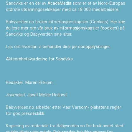
Sandviks er en del av
AcadeMedia
som er et av Nord-Europas
største utdanningsselskaper med ca 18 000 medarbeidere.
Babyverden.no bruker informasjonskapsler (Cookies).
Her kan
du lese mer om vår bruk av informasjonskapsler (cookies)
på
Sandviks og Babyverden sine siter.
Les om hvordan vi behandler dine
personopplysninger
.
Aktsomhetsvurdering for Sandviks
.
Redaktør: Maren Eriksen
Journalist: Janet Molde Hollund
Babyverden.no arbeider etter Vær Varsom- plakatens regler
for god presseskikk.
Kopiering av materiale fra Babyverden.no for bruk annet sted
er ikke tillatt uten avtale. Babyverden har ikke ansvar for