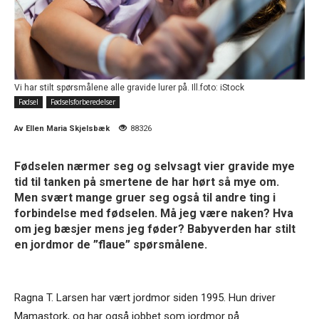
Vi har stilt spørsmålene alle gravide lurer på. Ill.foto: iStock
Fødsel
Fødselsforberedelser
Av
Ellen Maria Skjelsbæk
88326
Fødselen nærmer seg og selvsagt vier gravide mye
tid til tanken på smertene de har hørt så mye om.
Men svært mange gruer seg også til andre ting i
forbindelse med fødselen. Må jeg være naken? Hva
om jeg bæsjer mens jeg føder? Babyverden har stilt
en jordmor de ”flaue” spørsmålene.
Ragna T. Larsen har vært jordmor siden 1995. Hun driver
Mamastork, og har også jobbet som jordmor på