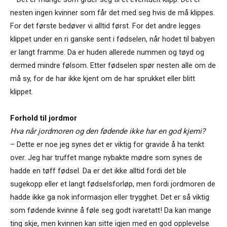
nesten ingen kvinner som får det med seg hvis de må klippes.
For det første bedøver vi alltid først. For det andre legges
klippet under en ri ganske sent i fødselen, når hodet til babyen
er langt framme. Da er huden allerede nummen og tøyd og
dermed mindre følsom. Etter fødselen spør nesten alle om de
må sy, for de har ikke kjent om de har sprukket eller blitt
klippet.
Forhold til jordmor
Hva når jordmoren og den fødende ikke har en god kjemi?
– Dette er noe jeg synes det er viktig for gravide å ha tenkt
over. Jeg har truffet mange nybakte mødre som synes de
hadde en tøff fødsel. Da er det ikke alltid fordi det ble
sugekopp eller et langt fødselsforløp, men fordi jordmoren de
hadde ikke ga nok informasjon eller trygghet. Det er så viktig
som fødende kvinne å føle seg godt ivaretatt! Da kan mange
ting skje, men kvinnen kan sitte igjen med en god opplevelse