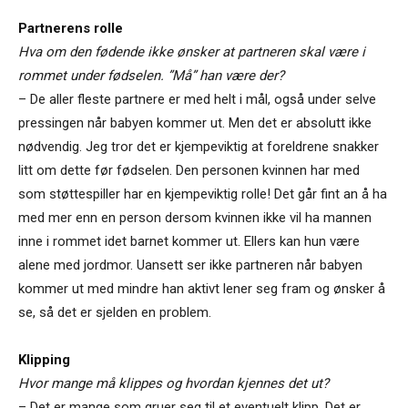
Partnerens rolle
Hva om den fødende ikke ønsker at partneren skal være i
rommet under fødselen. ”Må” han være der?
– De aller fleste partnere er med helt i mål, også under selve
pressingen når babyen kommer ut. Men det er absolutt ikke
nødvendig. Jeg tror det er kjempeviktig at foreldrene snakker
litt om dette før fødselen. Den personen kvinnen har med
som støttespiller har en kjempeviktig rolle! Det går fint an å ha
med mer enn en person dersom kvinnen ikke vil ha mannen
inne i rommet idet barnet kommer ut. Ellers kan hun være
alene med jordmor. Uansett ser ikke partneren når babyen
kommer ut med mindre han aktivt lener seg fram og ønsker å
se, så det er sjelden en problem.
Klipping
Hvor mange må klippes og hvordan kjennes det ut?
– Det er mange som gruer seg til et eventuelt klipp. Det er