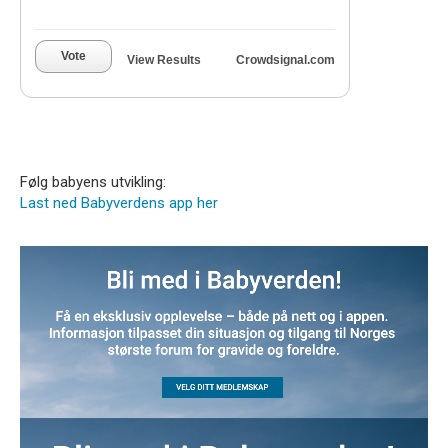
Vote
View Results
Crowdsignal.com
Følg babyens utvikling:
Last ned Babyverdens app her