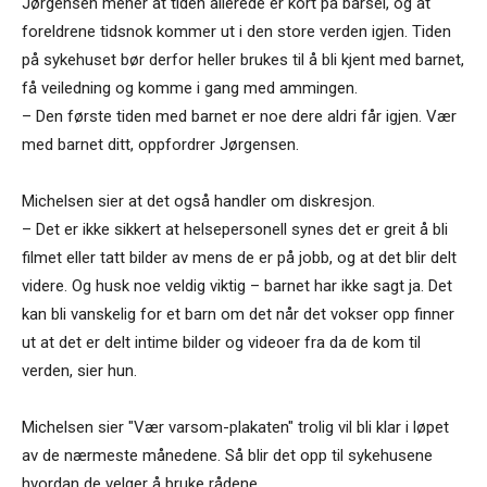
Jørgensen mener at tiden allerede er kort på barsel, og at
foreldrene tidsnok kommer ut i den store verden igjen. Tiden
på sykehuset bør derfor heller brukes til å bli kjent med barnet,
få veiledning og komme i gang med ammingen.
­– Den første tiden med barnet er noe dere aldri får igjen. Vær
med barnet ditt, oppfordrer Jørgensen.
Michelsen sier at det også handler om diskresjon.
– Det er ikke sikkert at helsepersonell synes det er greit å bli
filmet eller tatt bilder av mens de er på jobb, og at det blir delt
videre. Og husk noe veldig viktig – barnet har ikke sagt ja. Det
kan bli vanskelig for et barn om det når det vokser opp finner
ut at det er delt intime bilder og videoer fra da de kom til
verden, sier hun.
Michelsen sier "Vær varsom-plakaten" trolig vil bli klar i løpet
av de nærmeste månedene. Så blir det opp til sykehusene
hvordan de velger å bruke rådene.