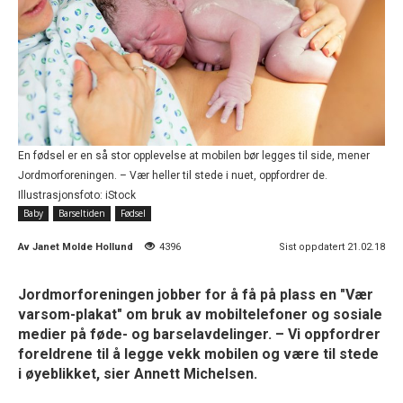
En fødsel er en så stor opplevelse at mobilen bør legges til side, mener
Jordmorforeningen. – Vær heller til stede i nuet, oppfordrer de.
Illustrasjonsfoto: iStock
Baby
Barseltiden
Fødsel
Av
Janet Molde Hollund
4396
Sist oppdatert 21.02.18
Jordmorforeningen jobber for å få på plass en "Vær
varsom-plakat" om bruk av mobiltelefoner og sosiale
medier på føde- og barselavdelinger. – Vi oppfordrer
foreldrene til å legge vekk mobilen og være til stede
i øyeblikket, sier Annett Michelsen.