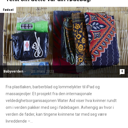
Fødsel
Babyverden
-
20. mars 2023
0
Fra plastlaken, barberblad og lommelykter til iPad og
massasjeoljer. Et prosjekt fra den internasjonale
veldedighetsorganisasjonen Water Aid viser hva kvinner rundt
om i verden pakker med seg i fødebagen. Avhengig av hvor i
verden de føder, kan tingene kvinnene tar med seg være
livreddende –...