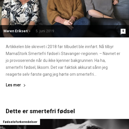
Maren Eriksen
-
5. juni 2019
0
Artikkelen ble skrevet i 2018 før tilbudet ble innført. Nå tilbyr
MamaStork Smertefri fødsel i Stavanger-regionen. – Navnet er
jo provoserende når du ikke kjenner bakgrunnen. Ha ha,
smertefri fødsel, liksom. Det var faktisk akkurat sånn jeg
reagerte selv første gang jeg hørte om smertefri...
Les mer
Dette er smertefri fødsel
Fødselsforberedelser