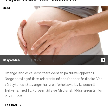
Blogg
Babyverden
-
16. juni 2023
0
I mange land er keisersnitt-frekvensen på full vei oppover. I
Norge har vi også flere keisersnitt nå enn for noen år tilbake. Ved
vårt sykehus i Stavanger har vi en forholdsvis lav keisersnitt
frekvens, med 15,7 prosent (ifølge Medisinsk fødselsregister for
2021) – det...
Les mer