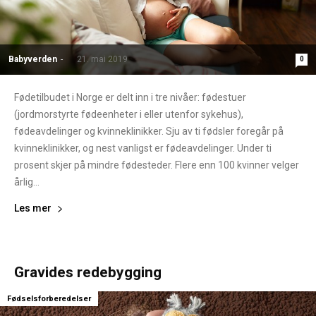
Babyverden
-
21. mai 2019
0
Fødetilbudet i Norge er delt inn i tre nivåer: fødestuer
(jordmorstyrte fødeenheter i eller utenfor sykehus),
fødeavdelinger og kvinneklinikker. Sju av ti fødsler foregår på
kvinneklinikker, og nest vanligst er fødeavdelinger. Under ti
prosent skjer på mindre fødesteder. Flere enn 100 kvinner velger
årlig...
Les mer
Gravides redebygging
Fødselsforberedelser