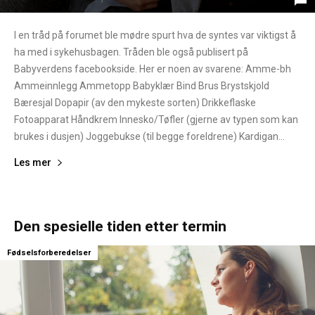
I en tråd på forumet ble mødre spurt hva de syntes var viktigst å
ha med i sykehusbagen. Tråden ble også publisert på
Babyverdens facebookside. Her er noen av svarene: Amme-bh
Ammeinnlegg Ammetopp Babyklær Bind Brus Brystskjold
Bæresjal Dopapir (av den mykeste sorten) Drikkeflaske
Fotoapparat Håndkrem Innesko/Tøfler (gjerne av typen som kan
brukes i dusjen) Joggebukse (til begge foreldrene) Kardigan...
Les mer
Den spesielle tiden etter termin
Fødselsforberedelser