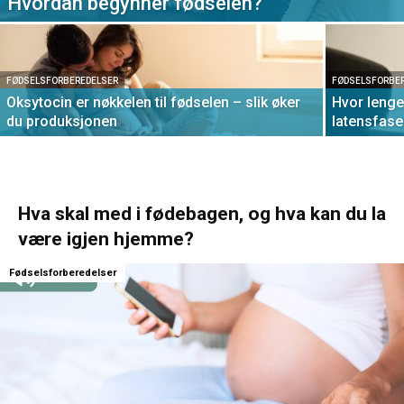
Hvordan begynner fødselen?
FØDSELSFORBEREDELSER
FØDSELSFORBE
Oksytocin er nøkkelen til fødselen – slik øker
Hvor lenge
du produksjonen
latensfas
Hva skal med i fødebagen, og hva kan du la
være igjen hjemme?
Fødselsforberedelser