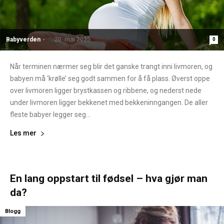
Babyverden
-
20. mai 2025
0
Når terminen nærmer seg blir det ganske trangt inni livmoren, og
babyen må ‘krølle’ seg godt sammen for å få plass. Øverst oppe
over livmoren ligger brystkassen og ribbene, og nederst nede
under livmoren ligger bekkenet med bekkeninngangen. De aller
fleste babyer legger seg...
Les mer
En lang oppstart til fødsel – hva gjør man
da?
Blogg