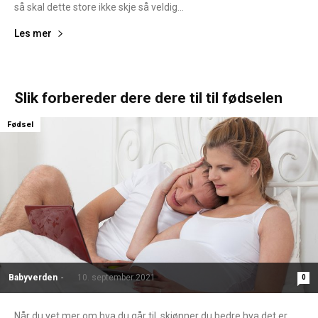
så skal dette store ikke skje så veldig...
Les mer
Slik forbereder dere dere til til fødselen
Fødsel
Babyverden
-
10. september 2021
0
Når du vet mer om hva du går til, skjønner du bedre hva det er