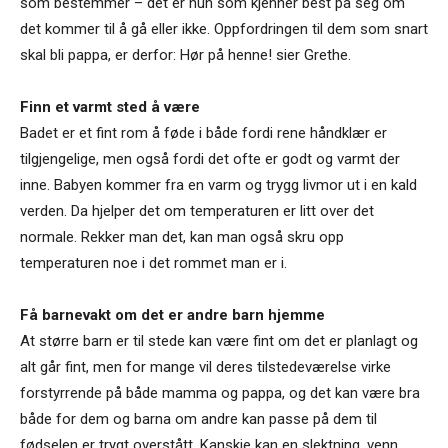
som bestemmer – det er hun som kjenner best på seg om
det kommer til å gå eller ikke. Oppfordringen til dem som snart
skal bli pappa, er derfor: Hør på henne! sier Grethe.
Finn et varmt sted å være
Badet er et fint rom å føde i både fordi rene håndklær er
tilgjengelige, men også fordi det ofte er godt og varmt der
inne. Babyen kommer fra en varm og trygg livmor ut i en kald
verden. Da hjelper det om temperaturen er litt over det
normale. Rekker man det, kan man også skru opp
temperaturen noe i det rommet man er i.
Få barnevakt om det er andre barn hjemme
At større barn er til stede kan være fint om det er planlagt og
alt går fint, men for mange vil deres tilstedeværelse virke
forstyrrende på både mamma og pappa, og det kan være bra
både for dem og barna om andre kan passe på dem til
fødselen er trygt overstått. Kanskje kan en slektning, venn