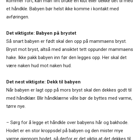
kommer fort, kan man fint bruke en klut eller dekke det til med
et håndkle. Babyen bør helst ikke komme i kontakt med
avføringen.
Det viktigste: Babyen på brystet
Så snart babyen er født skal den opp på mammaens bryst.
Bryst mot bryst, altså med ansiktet tett oppunder mammaens
hake. Ikke pakk babyen inn før den legges opp. Her skal det
være naken hud mot naken hud.
Det nest viktigste: Dekk til babyen
Når babyen er lagt opp på mors bryst skal den dekkes godt til
med håndklær. Blir håndklærne våte bør de byttes med varme,
tørre nye.
– Sørg for å legge et håndkle over babyens hår og bakhode.
Hodet er en stor kroppsdel på babyen og den mister mye
varme gjennom hodet, så derfor er det viktig at det dekkes til