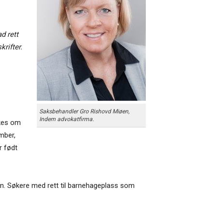
d rett
rifter.
Saksbehandler Gro Rishovd Miøen,
Indem advokatfirma.
økes om
mber,
r født
n. Søkere med rett til barnehageplass som