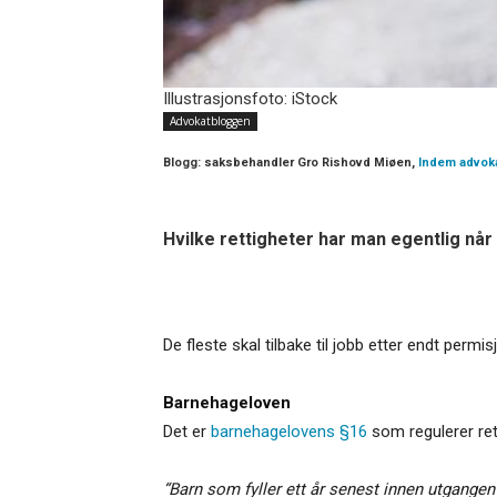
Illustrasjonsfoto: iStock
Advokatbloggen
Blogg:
saksbehandler Gro Rishovd Miøen,
Indem advoka
Hvilke rettigheter har man egentlig når
De fleste skal tilbake til jobb etter endt perm
Barnehageloven
Det er
barnehagelovens §16
som regulerer ret
“Barn som fyller ett år senest innen utgangen