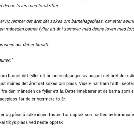
d denne loven med forskrifter.
ller november det året det søkes om barnehageplass, har etter søkna
den måneden barnet fyller ett år i samsvar med denne loven med forsk
ommunen der det er bosatt.
munen.”
om barnet ditt fyller ett år innen utgangen av august det året det s
ust måned det året det søkes om plass. Videre har barn født i septe
 fra den måneden de fyller ett år. Dette innebærer at de barna som e
hageplass før de er nærmere to år.
ffer og påse å søke innen fristen for opptak som settes av kommune
kal tilbys plass ved neste opptak.