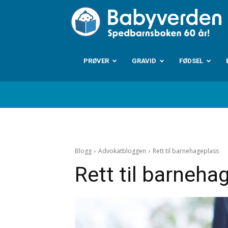
B
PRØVER
GRAVID
FØDSEL
Blogg
Advokatbloggen
Rett til barnehageplass
Rett til barneha