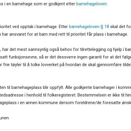
lass i en barnehage som er godkjent etter
barnehageloven
.
ioritet ved opptak i barnehage. Etter
barnehageloven § 18
skal det fo
 ansvaret for at barn med rett til prioritet får plass i barnehage.
 har det mest sannsynlig også behov for tilrettelegging og hjelp i b
satt funksjonsevne, så er det dessverre ingen garanti for at det følge
rie tøyler til å tolke lovverket på hvordan de skal gjennomføre tildel
en til barnehageplass blir oppfylt. Alle godkjente barnehager i ko
dsadresse i henhold til folkeregisteret. Bestemmelsen er ikke til h
hageplass i en annen kommune dersom foreldrene/de foresatte ønske
unen.