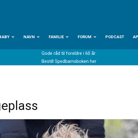
abyverden.no
BABY
NAVN
FAMILIE
FORUM
PODCAST
A
Gode råd til foreldre i 60 år:
Bestill Spedbarnsboken her
geplass