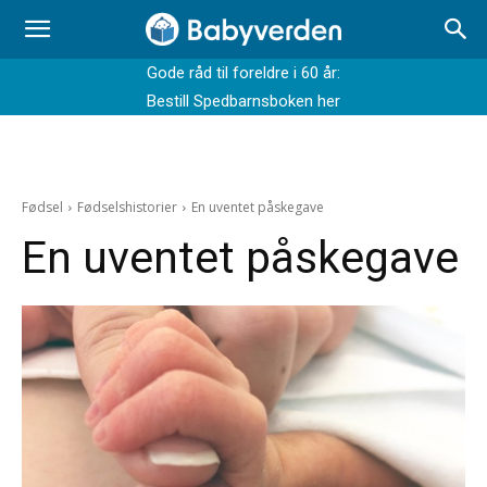
Gode råd til foreldre i 60 år:
Bestill Spedbarnsboken her
Fødsel
Fødselshistorier
En uventet påskegave
En uventet påskegave