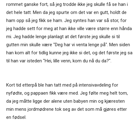
rommet ganske fort, så jeg trodde ikke jeg skulle få se han i
det hele tatt. Men da jeg spurte om det var en gutt, holdt de
ham opp så jeg fikk se ham. Jeg syntes han var så stor, for
jeg hadde sett for meg at han ikke ville være større enn hånda
mi. Jeg hadde lenge planlagt at det første jeg skulle si til
gutten min skulle være "Deg har vi venta lenge på". Men siden
han kom alt for tidlig kunne jeg ikke si det, og det første jeg sa
til han var isteden "Hei, lille venn, kom du nå du da?".
Kort tid etterpå ble han tatt med på intensivavdeling for
nyfødte, og pappaen fikk være med. Jeg følte meg helt tom,
da jeg måtte ligge der alene uten babyen min og kjæresten
min mens jordmødrene tok seg av det som må gjøres etter
en fødsel.