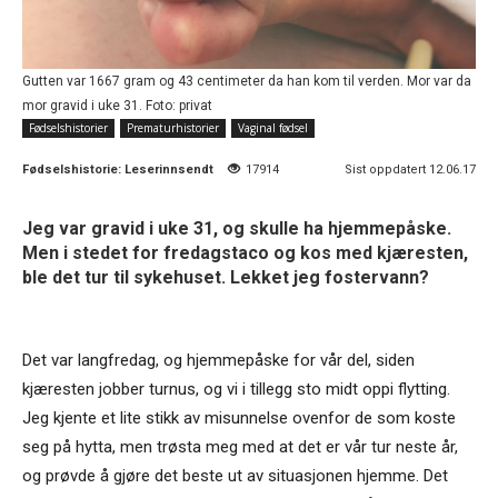
Gutten var 1667 gram og 43 centimeter da han kom til verden. Mor var da
mor gravid i uke 31. Foto: privat
Fødselshistorier
Prematurhistorier
Vaginal fødsel
Fødselshistorie:
Leserinnsendt
17914
Sist oppdatert 12.06.17
Jeg var gravid i uke 31, og skulle ha hjemmepåske.
Men i stedet for fredagstaco og kos med kjæresten,
ble det tur til sykehuset. Lekket jeg fostervann?
Det var langfredag, og hjemmepåske for vår del, siden
kjæresten jobber turnus, og vi i tillegg sto midt oppi flytting.
Jeg kjente et lite stikk av misunnelse ovenfor de som koste
seg på hytta, men trøsta meg med at det er vår tur neste år,
og prøvde å gjøre det beste ut av situasjonen hjemme. Det