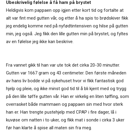
Ubeskrivelig følelse å få ham på brystet
Heldigvis kom pappaen opp igjen etter kort tid og fortalte at
alt var fint med gutten vår, og etter å ha spis to brødskiver fikk
jeg endelig komme ned på nyfødtintensiven og hilse på gutten
min, jeg også. Jeg fikk den lille gutten min på brystet, og fyltes
av en følelse jeg ikke kan beskrive.
Fra vannet gikk til han var ute tok det cirka 20-30 minutter.
Gutten var 1667 gram og 43 centimeter. Den første måneden
av hans liv bodde vi på sykehuset hvor vi fikk fantastisk god
hjelp og pleie, og ikke minst god tid til å bli kjent med og trygg
på den lille tøffe gutten vår. Han er virkelig en liten tøffing, som
overrasket både mammaen og pappaen sin med hvor sterk
han er. Han trengte pustehjelp med CPAP i fire dager, lå i
kuvøse om natten i to uker, og fikk mat i sonde i cirka 3 uker
før han klarte å spise all maten sin fra meg.