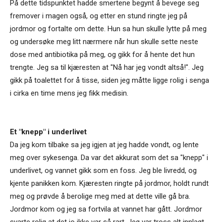
På dette tidspunktet hadde smertene begynt å bevege seg
fremover i magen også, og etter en stund ringte jeg på
jordmor og fortalte om dette. Hun sa hun skulle lytte på meg
og undersøke meg litt nærmere når hun skulle sette neste
dose med antibiotika på meg, og gikk for å hente det hun
trengte. Jeg sa til kjæresten at "Nå har jeg vondt altså!". Jeg
gikk på toalettet for å tisse, siden jeg måtte ligge rolig i senga
i cirka en time mens jeg fikk medisin.
Et "knepp" i underlivet
Da jeg kom tilbake sa jeg igjen at jeg hadde vondt, og lente
meg over sykesenga. Da var det akkurat som det sa "knepp" i
underlivet, og vannet gikk som en foss. Jeg ble livredd, og
kjente panikken kom. Kjæresten ringte på jordmor, holdt rundt
meg og prøvde å berolige meg med at dette ville gå bra.
Jordmor kom og jeg sa fortvila at vannet har gått. Jordmor
svarte rolig at det jo ikke var så rart. Jeg var tross alt innlagt