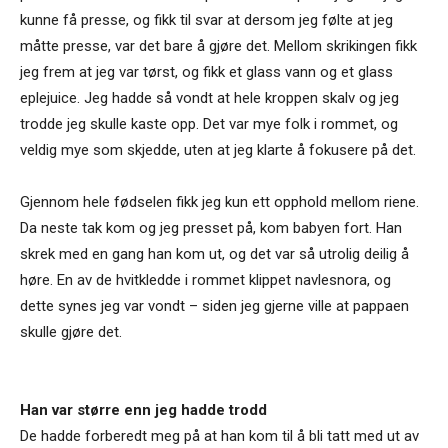
kunne få presse, og fikk til svar at dersom jeg følte at jeg
måtte presse, var det bare å gjøre det. Mellom skrikingen fikk
jeg frem at jeg var tørst, og fikk et glass vann og et glass
eplejuice. Jeg hadde så vondt at hele kroppen skalv og jeg
trodde jeg skulle kaste opp. Det var mye folk i rommet, og
veldig mye som skjedde, uten at jeg klarte å fokusere på det.
Gjennom hele fødselen fikk jeg kun ett opphold mellom riene.
Da neste tak kom og jeg presset på, kom babyen fort. Han
skrek med en gang han kom ut, og det var så utrolig deilig å
høre. En av de hvitkledde i rommet klippet navlesnora, og
dette synes jeg var vondt – siden jeg gjerne ville at pappaen
skulle gjøre det.
Han var større enn jeg hadde trodd
De hadde forberedt meg på at han kom til å bli tatt med ut av