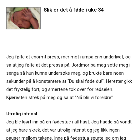
Slik er det å føde i uke 34
Jeg følte et enormt press, mer mot rumpa enn underlivet, og
sa at jeg følte at det pressa på. Jordmor ba meg sette meg i
senga så hun kunne undersøke meg, og brukte bare noen
sekunder på å konstantere at "Du skal føde du!". Heretter gikk
det fryktelig fort, og smertene tok over for redselen.
Kjæresten strøk på meg og sa at "Nå blir vi foreldre".
Utrolig intenst
Jeg ble kjørt inn på en fødestue i all hast. Jeg hadde så vondt
at jeg bare skrek, det var utrolig intenst og jeg fikk ingen
pauser mellom takene. Inne på fødestua spurte jeg om jeg