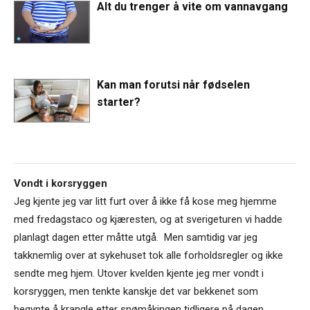
Alt du trenger å vite om vannavgang
Kan man forutsi når fødselen
starter?
Vondt i korsryggen
Jeg kjente jeg var litt furt over å ikke få kose meg hjemme
med fredagstaco og kjæresten, og at sverigeturen vi hadde
planlagt dagen etter måtte utgå. Men samtidig var jeg
takknemlig over at sykehuset tok alle forholdsregler og ikke
sendte meg hjem. Utover kvelden kjente jeg mer vondt i
korsryggen, men tenkte kanskje det var bekkenet som
begynte å krangle etter snømåkingen tidligere på dagen.