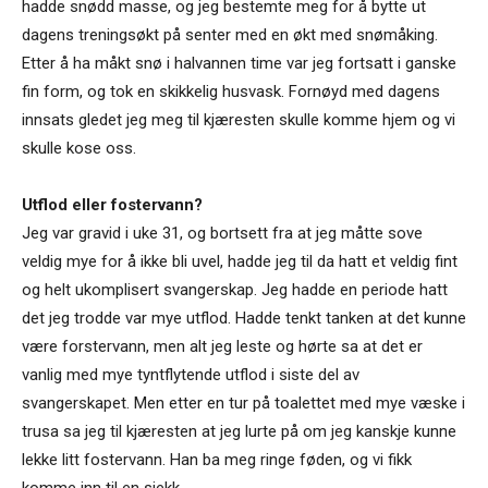
hadde snødd masse, og jeg bestemte meg for å bytte ut
dagens treningsøkt på senter med en økt med snømåking.
Etter å ha måkt snø i halvannen time var jeg fortsatt i ganske
fin form, og tok en skikkelig husvask. Fornøyd med dagens
innsats gledet jeg meg til kjæresten skulle komme hjem og vi
skulle kose oss.
Utflod eller fostervann?
Jeg var gravid i uke 31, og bortsett fra at jeg måtte sove
veldig mye for å ikke bli uvel, hadde jeg til da hatt et veldig fint
og helt ukomplisert svangerskap. Jeg hadde en periode hatt
det jeg trodde var mye utflod. Hadde tenkt tanken at det kunne
være forstervann, men alt jeg leste og hørte sa at det er
vanlig med mye tyntflytende utflod i siste del av
svangerskapet. Men etter en tur på toalettet med mye væske i
trusa sa jeg til kjæresten at jeg lurte på om jeg kanskje kunne
lekke litt fostervann. Han ba meg ringe føden, og vi fikk
komme inn til en sjekk.