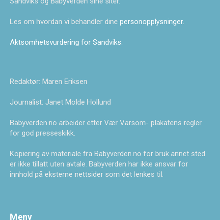
Sandviks og Babyverden sine siter.
Les om hvordan vi behandler dine
personopplysninger
.
Aktsomhetsvurdering for Sandviks
.
Redaktør: Maren Eriksen
Journalist: Janet Molde Hollund
Babyverden.no arbeider etter Vær Varsom- plakatens regler
for god presseskikk.
Kopiering av materiale fra Babyverden.no for bruk annet sted
er ikke tillatt uten avtale. Babyverden har ikke ansvar for
innhold på eksterne nettsider som det lenkes til.
Meny