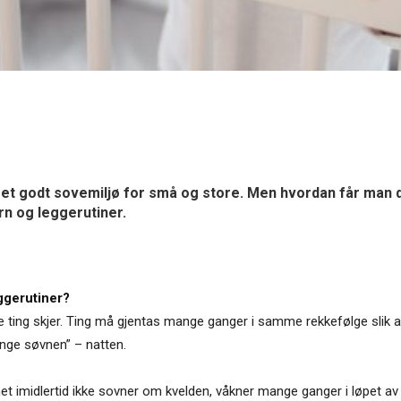
 et godt sovemiljø for små og store. Men hvordan får man d
n og leggerutiner.
ggerutiner?
e ting skjer. Ting må gjentas mange ganger i samme rekkefølge slik a
ange søvnen” – natten.
rnet imidlertid ikke sovner om kvelden, våkner mange ganger i løpet 