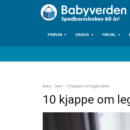
B
PRØVER
GRAVID
FØDSEL
Baby
Søvn
10 kjappe om leggerutiner
10 kjappe om le