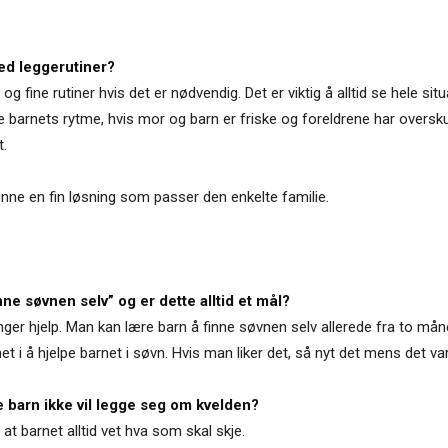
med leggerutiner?
 fine rutiner hvis det er nødvendig. Det er viktig å alltid se hele sit
lge barnets rytme, hvis mor og barn er friske og foreldrene har oversk
t.
 finne en fin løsning som passer den enkelte familie.
ne søvnen selv” og er dette alltid et mål?
ger hjelp. Man kan lære barn å finne søvnen selv allerede fra to måne
t i å hjelpe barnet i søvn. Hvis man liker det, så nyt det mens det var
re barn ikke vil legge seg om kvelden?
at barnet alltid vet hva som skal skje.