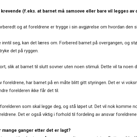
krevende (f.eks. at barnet må samsove eller bare vil legges av d
forberedt og at foreldrene er trygge i sin avgjørelse om hvordan den 
 inntil seg, kan det læres om. Forbered barnet på overgangen, og støtt
tryke det på ryggen.
ort, slik at barnet til slutt sovner uten noen stimuli. Dette vil ta noen 
av foreldrene, har barnet på en måte blitt gitt styringen. Det er vi vok
ndre forelderen ikke får det til.
e forelderen som skal legge deg, og stå løpet ut. Det vil nok komme 
eldrene. Det er også viktig i forhold til fordeling av ansvar foreldrene
 mange ganger etter det er lagt?