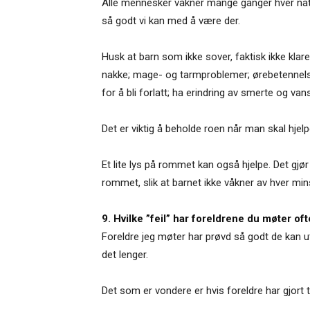
Alle mennesker våkner mange ganger hver natt,
så godt vi kan med å være der.
Husk at barn som ikke sover, faktisk ikke klarer
nakke; mage- og tarmproblemer; ørebetennelse 
for å bli forlatt; ha erindring av smerte og vansk
Det er viktig å beholde roen når man skal hjelpe
Et lite lys på rommet kan også hjelpe. Det gjør 
rommet, slik at barnet ikke våkner av hver mins
9. Hvilke ”feil” har foreldrene du møter of
Foreldre jeg møter har prøvd så godt de kan ut
det lenger.
Det som er vondere er hvis foreldre har gjort t