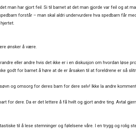
det man har gjort feil. Si til barnet at det man gjorde var feil og at m
 spedbarn forstår – man skal aldri undervurdere hva spedbarn får med 
hjertet.
dere ønsker å være.
ndre eller andre hvis det ikke er i en diskusjon om hvordan løse pr
ikke godt for barnet å høre at de er årsaken til at foreldrene er så slit
 søvn og omsorg for deres barn for dere selv! Ikke la andre kommenter
gbart for dere. Da er det lettere å få hvilt og gjort andre ting. Avta
stiske til å lese stemninger og følelsene våre. I en trygg og rolig st