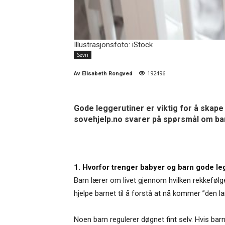
Illustrasjonsfoto: iStock
Søvn
Av
Elisabeth Rongved
192496
Gode leggerutiner er viktig for å skape
sovehjelp.no svarer på spørsmål om bar
1. Hvorfor trenger babyer og barn gode le
Barn lærer om livet gjennom hvilken rekkefølg
hjelpe barnet til å forstå at nå kommer ”den l
Noen barn regulerer døgnet fint selv. Hvis ba