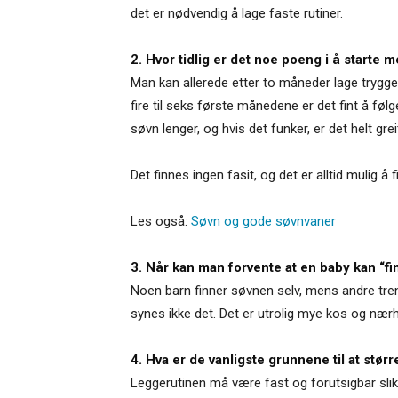
det er nødvendig å lage faste rutiner.
2. Hvor tidlig er det noe poeng i å starte 
Man kan allerede etter to måneder lage trygge og
fire til seks første månedene er det fint å fø
søvn lenger, og hvis det funker, er det helt grei
Det finnes ingen fasit, og det er alltid mulig å
Les også:
Søvn og gode søvnvaner
3. Når kan man forvente at en baby kan “fin
Noen barn finner søvnen selv, mens andre tren
synes ikke det. Det er utrolig mye kos og nærhe
4. Hva er de vanligste grunnene til at stør
Leggerutinen må være fast og forutsigbar slik 