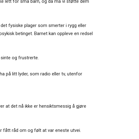
ke lett for små barn, og da må vi støtte dem
r det fysiske plager som smerter i rygg eller
psykisk betinget. Barnet kan oppleve en redsel
 sinte og frustrerte.
 på litt lyder, som radio eller tv, utenfor
ver at det nå ikke er hensiktsmessig å gjøre
r fått råd om og følt at var eneste utvei.