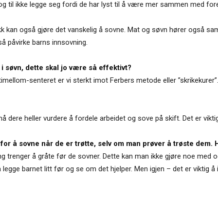
g til ikke legge seg fordi de har lyst til å være mer sammen med fore
kk kan også gjøre det vanskelig å sovne. Mat og søvn hører også sam
å påvirke barns innsovning.
i søvn, dette skal jo være så effektivt?
timellom-senteret er vi sterkt imot Ferbers metode eller ”skrikekure
 dere heller vurdere å fordele arbeidet og sove på skift. Det er viktig at
 for å sovne når de er trøtte, selv om man prøver å trøste dem.
g trenger å gråte før de sovner. Dette kan man ikke gjøre noe med og 
egge barnet litt før og se om det hjelper. Men igjen – det er viktig å 