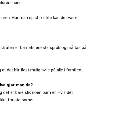
ldrene sine.
men. Har man spist for lite kan det være
r”. Gråten er barnets eneste språk og må tas på
 det blir flest mulig hvile på alle i familien.
 Hva gjør man da?
det er bare slik noen barn er. Hvis det
ikke forlate barnet.