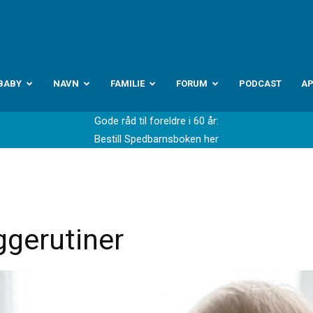
abyverden.no
BABY
NAVN
FAMILIE
FORUM
PODCAST
A
Gode råd til foreldre i 60 år:
Bestill Spedbarnsboken her
ggerutiner