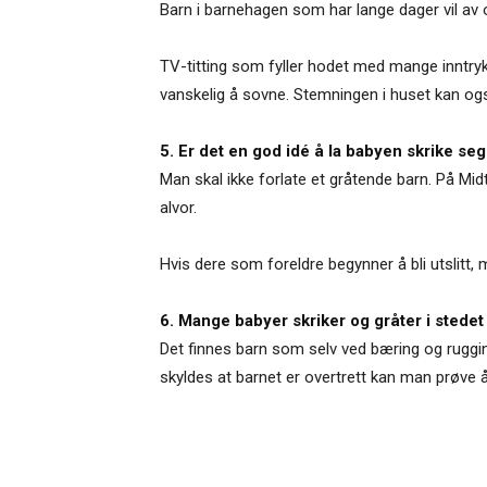
Barn i barnehagen som har lange dager vil av o
TV-titting som fyller hodet med mange inntry
vanskelig å sovne. Stemningen i huset kan ogs
5. Er det en god idé å la babyen skrike seg 
Man skal ikke forlate et gråtende barn. På Mid
alvor.
Hvis dere som foreldre begynner å bli utslitt, må
6. Mange babyer skriker og gråter i stedet
Det finnes barn som selv ved bæring og ruggin
skyldes at barnet er overtrett kan man prøve å l