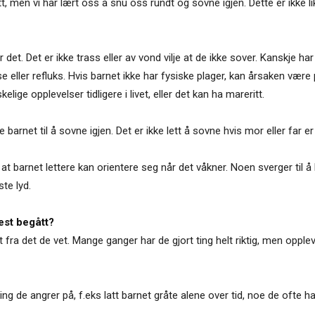
 men vi har lært oss å snu oss rundt og sovne igjen. Dette er ikke li
 det. Det er ikke trass eller av vond vilje at de ikke sover. Kanskje ha
eller refluks. Hvis barnet ikke har fysiske plager, kan årsaken være 
elige opplevelser tidligere i livet, eller det kan ha mareritt.
 barnet til å sovne igjen. Det er ikke lett å sovne hvis mor eller far er
at barnet lettere kan orientere seg når det våkner. Noen sverger til å ha
te lyd.
test begått?
 fra det de vet. Mange ganger har de gjort ting helt riktig, men opple
ing de angrer på, f.eks latt barnet gråte alene over tid, noe de ofte ha