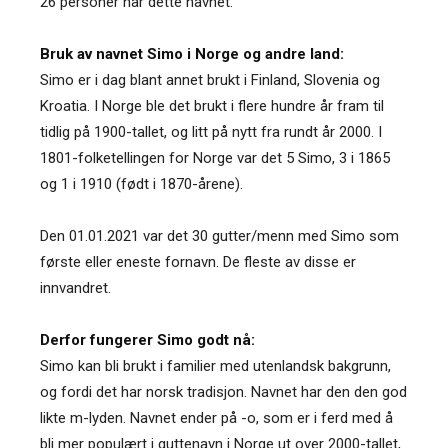
26 personer har dette navnet.
Bruk av navnet Simo i Norge og andre land:
Simo er i dag blant annet brukt i Finland, Slovenia og
Kroatia. I Norge ble det brukt i flere hundre år fram til
tidlig på 1900-tallet, og litt på nytt fra rundt år 2000. I
1801-folketellingen for Norge var det 5 Simo, 3 i 1865
og 1 i 1910 (født i 1870-årene).
Den 01.01.2021 var det 30 gutter/menn med Simo som
første eller eneste fornavn. De fleste av disse er
innvandret.
Derfor fungerer Simo godt nå:
Simo kan bli brukt i familier med utenlandsk bakgrunn,
og fordi det har norsk tradisjon. Navnet har den den god
likte m-lyden. Navnet ender på -o, som er i ferd med å
bli mer populært i guttenavn i Norge ut over 2000-tallet,