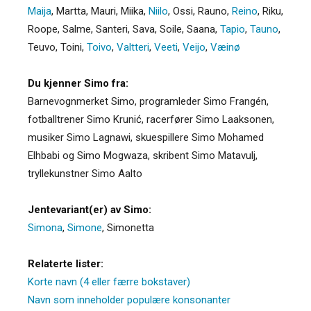
Maija
,
Martta
,
Mauri
,
Miika
,
Niilo
,
Ossi
,
Rauno
,
Reino
,
Riku
,
Roope
,
Salme
,
Santeri
,
Sava
,
Soile
,
Saana
,
Tapio
,
Tauno
,
Teuvo
,
Toini
,
Toivo
,
Valtteri
,
Veeti
,
Veijo
,
Væinø
Du kjenner Simo fra:
Barnevognmerket Simo, programleder Simo Frangén,
fotballtrener Simo Krunić, racerfører Simo Laaksonen,
musiker Simo Lagnawi, skuespillere Simo Mohamed
Elhbabi og Simo Mogwaza, skribent Simo Matavulj,
tryllekunstner Simo Aalto
Jentevariant(er) av Simo:
Simona
,
Simone
,
Simonetta
Relaterte lister:
Korte navn (4 eller færre bokstaver)
Navn som inneholder populære konsonanter