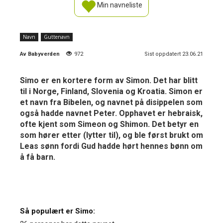
Min navneliste
Navn
Guttenavn
Av
Babyverden
972
Sist oppdatert 23.06.21
Simo er en kortere form av Simon. Det har blitt
til i Norge, Finland, Slovenia og Kroatia. Simon er
et navn fra Bibelen, og navnet på disippelen som
også hadde navnet Peter. Opphavet er hebraisk,
ofte kjent som Simeon og Shimon. Det betyr en
som hører etter (lytter til), og ble først brukt om
Leas sønn fordi Gud hadde hørt hennes bønn om
å få barn.
Så populært er Simo: