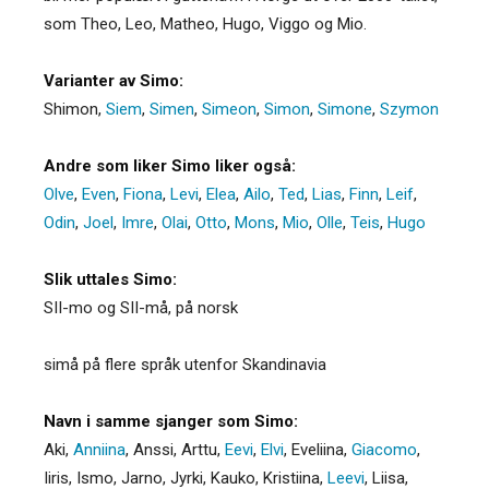
som Theo, Leo, Matheo, Hugo, Viggo og Mio.
Varianter av Simo:
Shimon
,
Siem
,
Simen
,
Simeon
,
Simon
,
Simone
,
Szymon
Andre som liker Simo liker også:
Olve
,
Even
,
Fiona
,
Levi
,
Elea
,
Ailo
,
Ted
,
Lias
,
Finn
,
Leif
,
Odin
,
Joel
,
Imre
,
Olai
,
Otto
,
Mons
,
Mio
,
Olle
,
Teis
,
Hugo
Slik uttales Simo:
SII-mo og SII-må, på norsk
simå på flere språk utenfor Skandinavia
Navn i samme sjanger som Simo:
Aki
,
Anniina
,
Anssi
,
Arttu
,
Eevi
,
Elvi
,
Eveliina
,
Giacomo
,
Iiris
,
Ismo
,
Jarno
,
Jyrki
,
Kauko
,
Kristiina
,
Leevi
,
Liisa
,