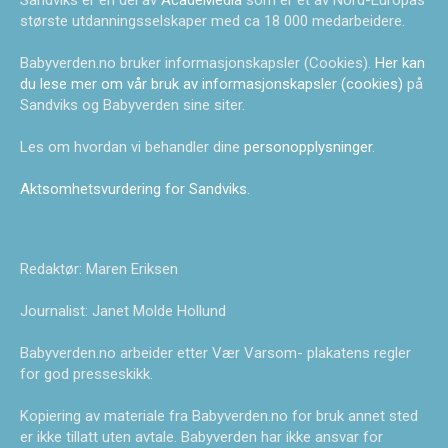
Sandviks er en del av
AcadeMedia
som er et av Nord-Europas
største utdanningsselskaper med ca 18 000 medarbeidere.
Babyverden.no bruker informasjonskapsler (Cookies).
Her kan
du lese mer om vår bruk av informasjonskapsler (cookies)
på
Sandviks og Babyverden sine siter.
Les om hvordan vi behandler dine
personopplysninger
.
Aktsomhetsvurdering for Sandviks
.
Redaktør: Maren Eriksen
Journalist: Janet Molde Hollund
Babyverden.no arbeider etter Vær Varsom- plakatens regler
for god presseskikk.
Kopiering av materiale fra Babyverden.no for bruk annet sted
er ikke tillatt uten avtale. Babyverden har ikke ansvar for