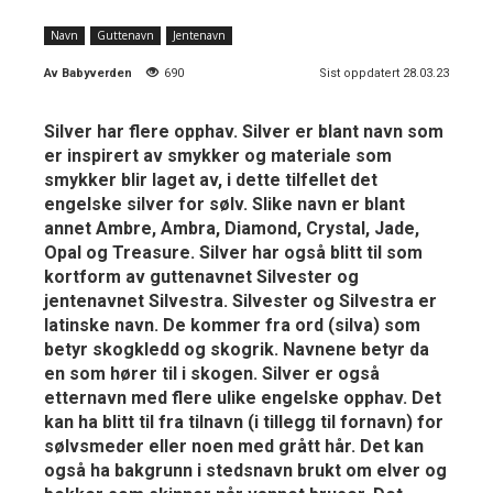
Navn
Guttenavn
Jentenavn
Av
Babyverden
690
Sist oppdatert 28.03.23
Silver har flere opphav. Silver er blant navn som
er inspirert av smykker og materiale som
smykker blir laget av, i dette tilfellet det
engelske silver for sølv. Slike navn er blant
annet Ambre, Ambra, Diamond, Crystal, Jade,
Opal og Treasure. Silver har også blitt til som
kortform av guttenavnet Silvester og
jentenavnet Silvestra. Silvester og Silvestra er
latinske navn. De kommer fra ord (silva) som
betyr skogkledd og skogrik. Navnene betyr da
en som hører til i skogen. Silver er også
etternavn med flere ulike engelske opphav. Det
kan ha blitt til fra tilnavn (i tillegg til fornavn) for
sølvsmeder eller noen med grått hår. Det kan
også ha bakgrunn i stedsnavn brukt om elver og