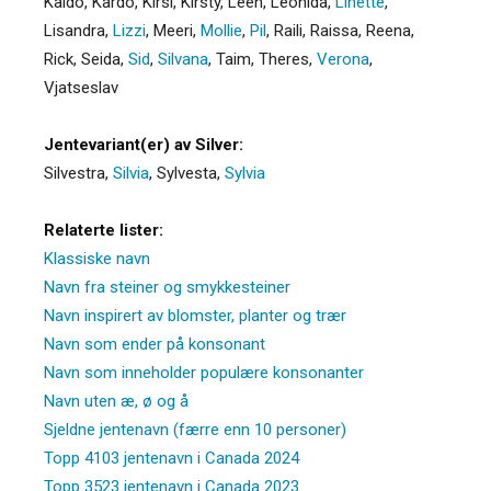
Kaido
,
Kardo
,
Kirsi
,
Kirsty
,
Leen
,
Leonida
,
Linette
,
Lisandra
,
Lizzi
,
Meeri
,
Mollie
,
Pil
,
Raili
,
Raissa
,
Reena
,
Rick
,
Seida
,
Sid
,
Silvana
,
Taim
,
Theres
,
Verona
,
Vjatseslav
Jentevariant(er) av Silver:
Silvestra
,
Silvia
,
Sylvesta
,
Sylvia
Relaterte lister:
Klassiske navn
Navn fra steiner og smykkesteiner
Navn inspirert av blomster, planter og trær
Navn som ender på konsonant
Navn som inneholder populære konsonanter
Navn uten æ, ø og å
Sjeldne jentenavn (færre enn 10 personer)
Topp 4103 jentenavn i Canada 2024
Topp 3523 jentenavn i Canada 2023