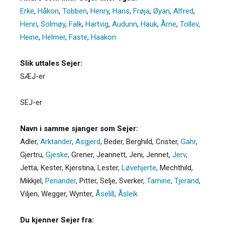
Erke
,
Håkon
,
Tobben
,
Henry
,
Hans
,
Frøja
,
Øyan
,
Alfred
,
Henri
,
Solmøy
,
Falk
,
Hartvig
,
Audunn
,
Hauk
,
Årne
,
Tollev
,
Heine
,
Helmer
,
Faste
,
Haakon
Slik uttales Sejer:
SÆJ-er
SEJ-er
Navn i samme sjanger som Sejer:
Adler
,
Arktander
,
Asgjerd
,
Beder
,
Berghild
,
Crister
,
Gahr
,
Gjertru
,
Gjeske
,
Grener
,
Jeannett
,
Jeni
,
Jennet
,
Jerv
,
Jetta
,
Kester
,
Kjerstina
,
Lester
,
Løvehjerte
,
Mechthild
,
Mikkjel
,
Periander
,
Pitter
,
Selje
,
Sverker
,
Tamine
,
Tjerand
,
Viljen
,
Wegger
,
Wynter
,
Åselill
,
Åsleik
Du kjenner Sejer fra: