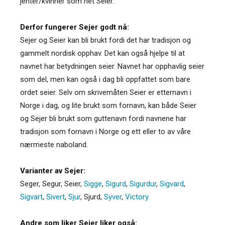
jenter/kvinner som het Seier.
Derfor fungerer Sejer godt nå:
Sejer og Seier kan bli brukt fordi det har tradisjon og
gammelt nordisk opphav. Det kan også hjelpe til at
navnet har betydningen seier. Navnet har opphavlig seier
som del, men kan også i dag bli oppfattet som bare
ordet seier. Selv om skrivemåten Seier er etternavn i
Norge i dag, og lite brukt som fornavn, kan både Seier
og Sejer bli brukt som guttenavn fordi navnene har
tradisjon som fornavn i Norge og ett eller to av våre
nærmeste naboland.
Varianter av Sejer:
Seger
,
Segur
,
Seier
,
Sigge
,
Sigurd
,
Sigurdur
,
Sigvard
,
Sigvart
,
Sivert
,
Sjur
,
Sjurd
,
Syver
,
Victory
Andre som liker Sejer liker også: