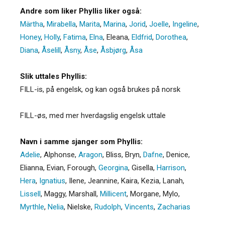
Andre som liker Phyllis liker også:
Märtha
,
Mirabella
,
Marita
,
Marina
,
Jorid
,
Joelle
,
Ingeline
,
Honey
,
Holly
,
Fatima
,
Elna
,
Eleana
,
Eldfrid
,
Dorothea
,
Diana
,
Åselill
,
Åsny
,
Åse
,
Åsbjørg
,
Åsa
Slik uttales Phyllis:
FILL-is, på engelsk, og kan også brukes på norsk
FILL-øs, med mer hverdagslig engelsk uttale
Navn i samme sjanger som Phyllis:
Adelie
,
Alphonse
,
Aragon
,
Bliss
,
Bryn
,
Dafne
,
Denice
,
Elianna
,
Evian
,
Forough
,
Georgina
,
Gisella
,
Harrison
,
Hera
,
Ignatius
,
Ilene
,
Jeannine
,
Kaira
,
Kezia
,
Lanah
,
Lissell
,
Maggy
,
Marshall
,
Millicent
,
Morgane
,
Mylo
,
Myrthle
,
Nelia
,
Nielske
,
Rudolph
,
Vincents
,
Zacharias