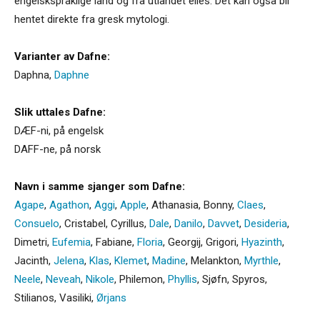
engelskspråklige land og fra utlandet elles. Det kan også bli
hentet direkte fra gresk mytologi.
Varianter av Dafne:
Daphna
,
Daphne
Slik uttales Dafne:
DÆF-ni, på engelsk
DAFF-ne, på norsk
Navn i samme sjanger som Dafne:
Agape
,
Agathon
,
Aggi
,
Apple
,
Athanasia
,
Bonny
,
Claes
,
Consuelo
,
Cristabel
,
Cyrillus
,
Dale
,
Danilo
,
Davvet
,
Desideria
,
Dimetri
,
Eufemia
,
Fabiane
,
Floria
,
Georgij
,
Grigori
,
Hyazinth
,
Jacinth
,
Jelena
,
Klas
,
Klemet
,
Madine
,
Melankton
,
Myrthle
,
Neele
,
Neveah
,
Nikole
,
Philemon
,
Phyllis
,
Sjøfn
,
Spyros
,
Stilianos
,
Vasiliki
,
Ørjans