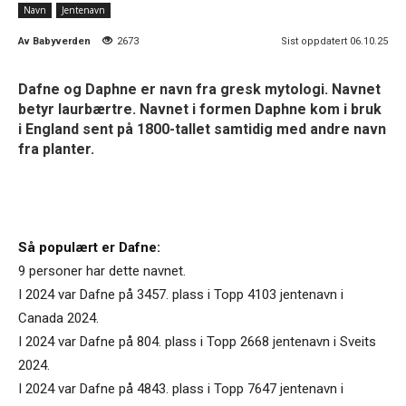
Navn
Jentenavn
Av
Babyverden
2673
Sist oppdatert 06.10.25
Dafne og Daphne er navn fra gresk mytologi. Navnet
betyr laurbærtre. Navnet i formen Daphne kom i bruk
i England sent på 1800-tallet samtidig med andre navn
fra planter.
Så populært er Dafne:
9 personer har dette navnet.
I 2024 var Dafne på 3457. plass i Topp 4103 jentenavn i
Canada 2024.
I 2024 var Dafne på 804. plass i Topp 2668 jentenavn i Sveits
2024.
I 2024 var Dafne på 4843. plass i Topp 7647 jentenavn i