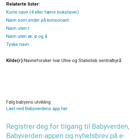
Relaterte lister:
Korte navn (4 eller færre bokstaver)
Navn som ender på konsonant
Navn uten r
Navn uten æ, ø og å
Tyske navn
Kilde(r):
Navneforsker Ivar Utne og Statistisk sentralbyrå.
Følg babyens utvikling:
Last ned Babyverdens app her
Registrer deg for tilgang til Babyverden,
Babyverden-appen og nyhetsbrev på e-