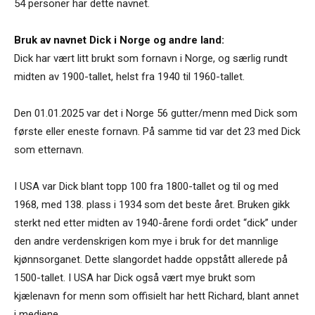
54 personer har dette navnet.
Bruk av navnet Dick i Norge og andre land:
Dick har vært litt brukt som fornavn i Norge, og særlig rundt
midten av 1900-tallet, helst fra 1940 til 1960-tallet.
Den 01.01.2025 var det i Norge 56 gutter/menn med Dick som
første eller eneste fornavn. På samme tid var det 23 med Dick
som etternavn.
I USA var Dick blant topp 100 fra 1800-tallet og til og med
1968, med 138. plass i 1934 som det beste året. Bruken gikk
sterkt ned etter midten av 1940-årene fordi ordet “dick” under
den andre verdenskrigen kom mye i bruk for det mannlige
kjønnsorganet. Dette slangordet hadde oppstått allerede på
1500-tallet. I USA har Dick også vært mye brukt som
kjælenavn for menn som offisielt har hett Richard, blant annet
i mediene.