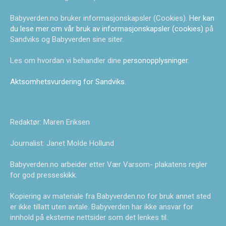
Babyverden.no bruker informasjonskapsler (Cookies).
Her kan
du lese mer om vår bruk av informasjonskapsler (cookies)
på
Sandviks og Babyverden sine siter.
Les om hvordan vi behandler dine
personopplysninger
.
Aktsomhetsvurdering for Sandviks
.
Redaktør: Maren Eriksen
Journalist: Janet Molde Hollund
Babyverden.no arbeider etter Vær Varsom- plakatens regler
for god presseskikk.
Kopiering av materiale fra Babyverden.no for bruk annet sted
er ikke tillatt uten avtale. Babyverden har ikke ansvar for
innhold på eksterne nettsider som det lenkes til.