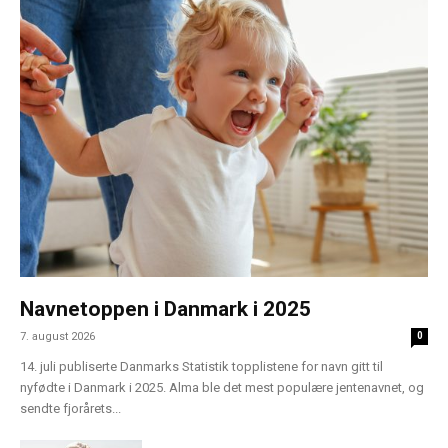
Navnetoppen i Danmark i 2025
7. august 2026
0
14. juli publiserte Danmarks Statistik topplistene for navn gitt til
nyfødte i Danmark i 2025. Alma ble det mest populære jentenavnet, og
sendte fjorårets...