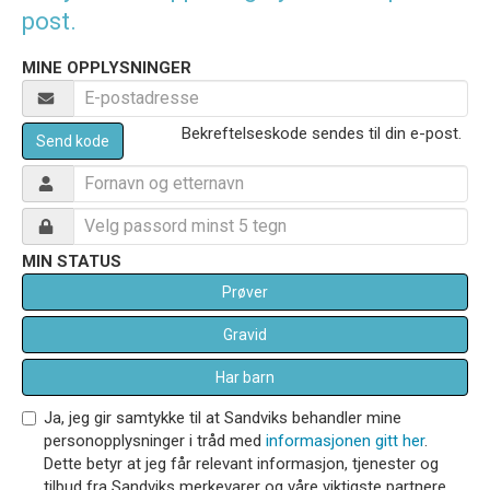
post.
MINE OPPLYSNINGER
Bekreftelseskode sendes til din e-post.
Send kode
MIN STATUS
Prøver
Gravid
Har barn
Ja, jeg gir samtykke til at Sandviks behandler mine
personopplysninger i tråd med
informasjonen gitt her
.
Dette betyr at jeg får relevant informasjon, tjenester og
tilbud fra Sandviks merkevarer og våre viktigste partnere,