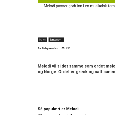
Melodi passer godt inn i en musikalsk famil
Navn
Jentenavn
Av
Babyverden
795
Melodi vil si det samme som ordet melod
og Norge. Ordet er gresk og satt samme
Så populært er Melodi: