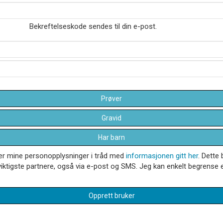
Bekreftelseskode sendes til din e-post.
Prøver
Gravid
Har barn
dler mine personopplysninger i tråd med
informasjonen gitt her
. Dette 
iktigste partnere, også via e-post og SMS. Jeg kan enkelt begrense el
Opprett bruker