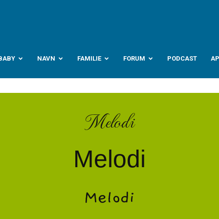
abyverden.no
BABY
NAVN
FAMILIE
FORUM
PODCAST
A
Melodi
Melodi
Melodi