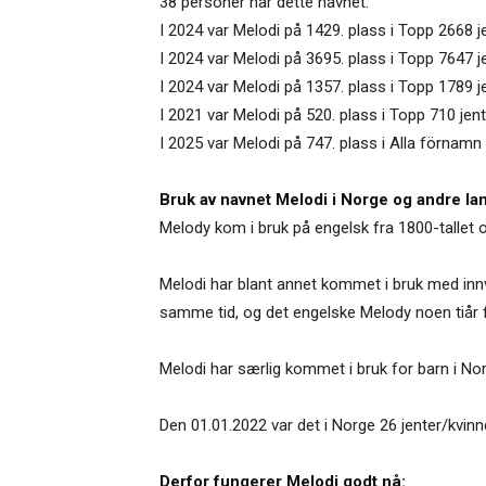
38 personer har dette navnet.
I 2024 var Melodi på 1429. plass i Topp 2668 j
I 2024 var Melodi på 3695. plass i Topp 7647 
I 2024 var Melodi på 1357. plass i Topp 1789 je
I 2021 var Melodi på 520. plass i Topp 710 jen
I 2025 var Melodi på 747. plass i Alla förnamn 
Bruk av navnet Melodi i Norge og andre la
Melody kom i bruk på engelsk fra 1800-tallet o
Melodi har blant annet kommet i bruk med innv
samme tid, og det engelske Melody noen tiår f
Melodi har særlig kommet i bruk for barn i Nor
Den 01.01.2022 var det i Norge 26 jenter/kvin
Derfor fungerer Melodi godt nå: