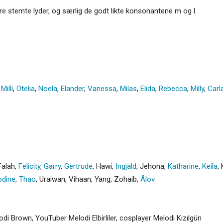
re stemte lyder, og særlig de godt likte konsonantene m og l.
,
Milli
,
Otelia
,
Noela
,
Elander
,
Vanessa
,
Milas
,
Elida
,
Rebecca
,
Milly
,
Carl
Falah
,
Felicity
,
Garry
,
Gertrude
,
Hawi
,
Ingjald
,
Jehona
,
Katharine
,
Keila
,
odine
,
Thao
,
Uraiwan
,
Vihaan
,
Yang
,
Zohaib
,
Ålov
di Brown, YouTuber Melodi Elbirliler, cosplayer Melodi Kızılgün