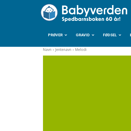
B
PRØVER
GRAVID
FØDSEL
Navn
Jentenavn
Melodi