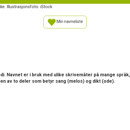
ie. Illustrasjonsfoto: iStock
Min navneliste
i. Navnet er i bruk med ulike skrivemåter på mange språk, 
n av to deler som betyr sang (melos) og dikt (ode).