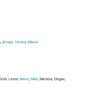
a
,
Amalie
,
Tomine
,
Milena
Krish
,
Lester
,
Mentz
,
Milie
,
Nikoleta
,
Olegas
,