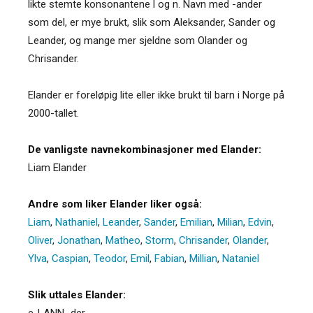
likte stemte konsonantene l og n. Navn med -ander
som del, er mye brukt, slik som Aleksander, Sander og
Leander, og mange mer sjeldne som Olander og
Chrisander.
Elander er foreløpig lite eller ikke brukt til barn i Norge på
2000-tallet.
De vanligste navnekombinasjoner med Elander:
Liam Elander
Andre som liker Elander liker også:
Liam
,
Nathaniel
,
Leander
,
Sander
,
Emilian
,
Milian
,
Edvin
,
Oliver
,
Jonathan
,
Matheo
,
Storm
,
Chrisander
,
Olander
,
Ylva
,
Caspian
,
Teodor
,
Emil
,
Fabian
,
Millian
,
Nataniel
Slik uttales Elander:
e-LANN.-der