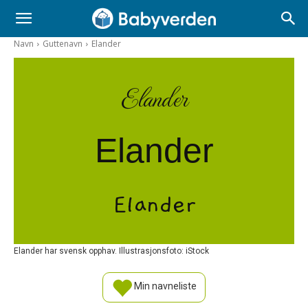
Navn
Guttenavn
Elander
Elander
Elander
Elander
Elander har svensk opphav. Illustrasjonsfoto: iStock
Min navneliste