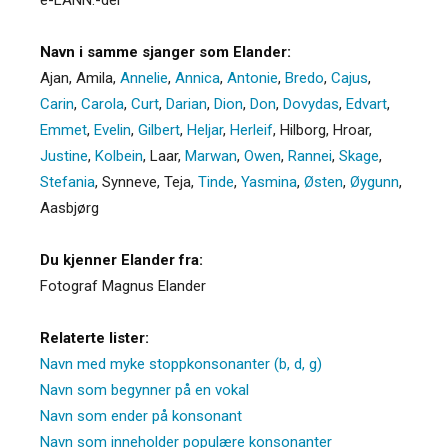
Navn i samme sjanger som Elander:
Ajan
,
Amila
,
Annelie
,
Annica
,
Antonie
,
Bredo
,
Cajus
,
Carin
,
Carola
,
Curt
,
Darian
,
Dion
,
Don
,
Dovydas
,
Edvart
,
Emmet
,
Evelin
,
Gilbert
,
Heljar
,
Herleif
,
Hilborg
,
Hroar
,
Justine
,
Kolbein
,
Laar
,
Marwan
,
Owen
,
Rannei
,
Skage
,
Stefania
,
Synneve
,
Teja
,
Tinde
,
Yasmina
,
Østen
,
Øygunn
,
Aasbjørg
Du kjenner Elander fra:
Fotograf Magnus Elander
Relaterte lister:
Navn med myke stoppkonsonanter (b, d, g)
Navn som begynner på en vokal
Navn som ender på konsonant
Navn som inneholder populære konsonanter