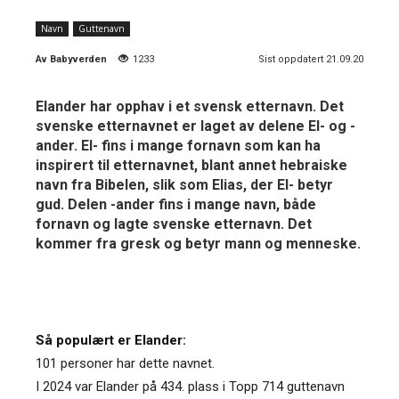
Navn
Guttenavn
Av
Babyverden
1233
Sist oppdatert 21.09.20
Elander har opphav i et svensk etternavn. Det
svenske etternavnet er laget av delene El- og -
ander. El- fins i mange fornavn som kan ha
inspirert til etternavnet, blant annet hebraiske
navn fra Bibelen, slik som Elias, der El- betyr
gud. Delen -ander fins i mange navn, både
fornavn og lagte svenske etternavn. Det
kommer fra gresk og betyr mann og menneske.
Så populært er Elander:
101 personer har dette navnet.
I 2024 var Elander på 434. plass i Topp 714 guttenavn