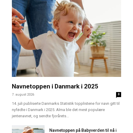
Navnetoppen i Danmark i 2025
7. august 2026
0
14. juli publiserte Danmarks Statistik topplistene for navn gitt til
nyfødte i Danmark i 2025. Alma ble det mest populære
jentenavnet, og sendte fjorårets...
Navnetoppen på Babyverden til nå i