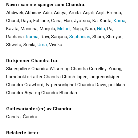
Navn i samme sjanger som Chandra:
Abdiweli
,
Abhinav
,
Aditi
,
Aditya
,
Amita
,
Anjali
,
Arijit
,
Brenda
,
Chand
,
Daya
,
Fabiane
,
Gana
,
Hari
,
Jyotsna
,
Ka
,
Kanta
,
Karna
,
Kavita
,
Manisha
,
Manjula
,
Melodi
,
Naga
,
Nara
,
Nita
,
Pa
,
Rachana
,
Ramia
,
Ravi
,
Sanjana
,
Sephanias
,
Sham
,
Shreyas
,
Shweta
,
Sunila
,
Uma
,
Viveka
Du kjenner Chandra fra:
Skuespillere Chandra Wilson og Chandra Currelley-Young,
barnebokforfatter Chandra Ghosh Ippen, langrennsløper
Chandra Crawford, tv-personlighet Chandra Davis, politikere
Chandra Arya og Chandra Bhandari
Guttevarianter(er) av Chandra:
Candra
,
Ćandra
Relaterte lister: