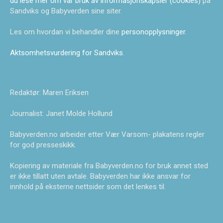
du lese mer om vår bruk av informasjonskapsler (cookies)
på
Sandviks og Babyverden sine siter.
Les om hvordan vi behandler dine
personopplysninger
.
Aktsomhetsvurdering for Sandviks
.
Redaktør: Maren Eriksen
Journalist: Janet Molde Hollund
Babyverden.no arbeider etter Vær Varsom- plakatens regler
for god presseskikk.
Kopiering av materiale fra Babyverden.no for bruk annet sted
er ikke tillatt uten avtale. Babyverden har ikke ansvar for
innhold på eksterne nettsider som det lenkes til.