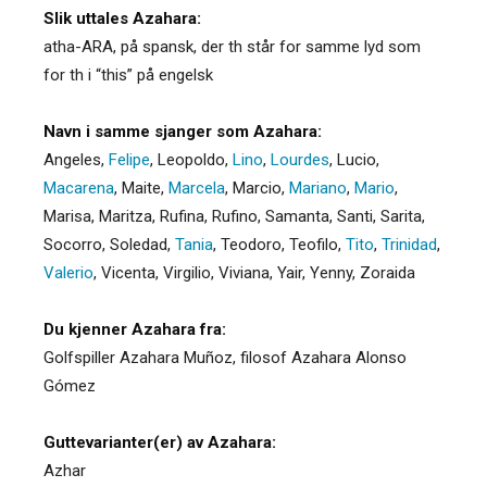
Slik uttales Azahara:
atha-ARA, på spansk, der th står for samme lyd som
for th i “this” på engelsk
Navn i samme sjanger som Azahara:
Angeles
,
Felipe
,
Leopoldo
,
Lino
,
Lourdes
,
Lucio
,
Macarena
,
Maite
,
Marcela
,
Marcio
,
Mariano
,
Mario
,
Marisa
,
Maritza
,
Rufina
,
Rufino
,
Samanta
,
Santi
,
Sarita
,
Socorro
,
Soledad
,
Tania
,
Teodoro
,
Teofilo
,
Tito
,
Trinidad
,
Valerio
,
Vicenta
,
Virgilio
,
Viviana
,
Yair
,
Yenny
,
Zoraida
Du kjenner Azahara fra:
Golfspiller Azahara Muñoz, filosof Azahara Alonso
Gómez
Guttevarianter(er) av Azahara:
Azhar