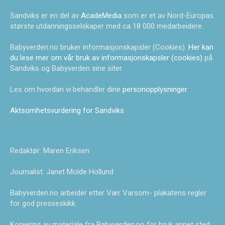
Sandviks er en del av
AcadeMedia
som er et av Nord-Europas
største utdanningsselskaper med ca 18 000 medarbeidere.
Babyverden.no bruker informasjonskapsler (Cookies).
Her kan
du lese mer om vår bruk av informasjonskapsler (cookies)
på
Sandviks og Babyverden sine siter.
Les om hvordan vi behandler dine
personopplysninger
.
Aktsomhetsvurdering for Sandviks
.
Redaktør: Maren Eriksen
Journalist: Janet Molde Hollund
Babyverden.no arbeider etter Vær Varsom- plakatens regler
for god presseskikk.
Kopiering av materiale fra Babyverden.no for bruk annet sted