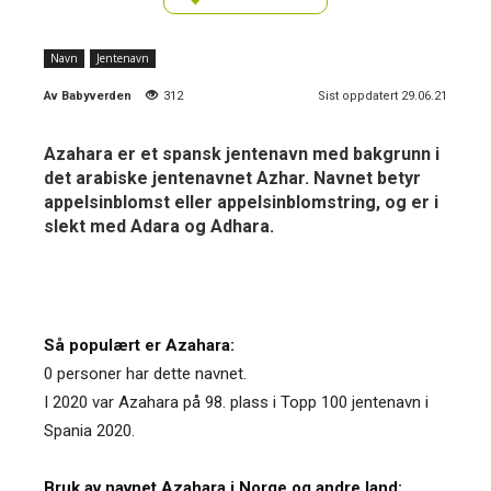
Navn
Jentenavn
Av
Babyverden
312
Sist oppdatert 29.06.21
Azahara er et spansk jentenavn med bakgrunn i
det arabiske jentenavnet Azhar. Navnet betyr
appelsinblomst eller appelsinblomstring, og er i
slekt med Adara og Adhara.
Så populært er Azahara:
0 personer har dette navnet.
I 2020 var Azahara på 98. plass i Topp 100 jentenavn i
Spania 2020.
Bruk av navnet Azahara i Norge og andre land: