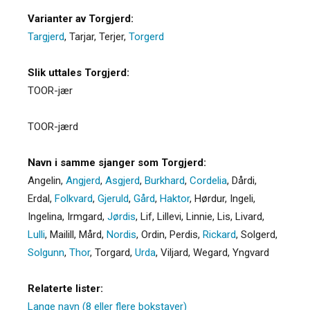
Varianter av Torgjerd:
Targjerd
,
Tarjar
,
Terjer
,
Torgerd
Slik uttales Torgjerd:
TOOR-jær
TOOR-jærd
Navn i samme sjanger som Torgjerd:
Angelin
,
Angjerd
,
Asgjerd
,
Burkhard
,
Cordelia
,
Dårdi
,
Erdal
,
Folkvard
,
Gjeruld
,
Gård
,
Haktor
,
Hørdur
,
Ingeli
,
Ingelina
,
Irmgard
,
Jørdis
,
Lif
,
Lillevi
,
Linnie
,
Lis
,
Livard
,
Lulli
,
Mailill
,
Mård
,
Nordis
,
Ordin
,
Perdis
,
Rickard
,
Solgerd
,
Solgunn
,
Thor
,
Torgard
,
Urda
,
Viljard
,
Wegard
,
Yngvard
Relaterte lister:
Lange navn (8 eller flere bokstaver)