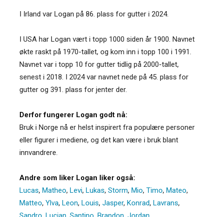
I Irland var Logan på 86. plass for gutter i 2024.
I USA har Logan vært i topp 1000 siden år 1900. Navnet
økte raskt på 1970-tallet, og kom inn i topp 100 i 1991.
Navnet var i topp 10 for gutter tidlig på 2000-tallet,
senest i 2018. I 2024 var navnet nede på 45. plass for
gutter og 391. plass for jenter der.
Derfor fungerer Logan godt nå:
Bruk i Norge nå er helst inspirert fra populære personer
eller figurer i mediene, og det kan være i bruk blant
innvandrere.
Andre som liker Logan liker også:
Lucas
,
Matheo
,
Levi
,
Lukas
,
Storm
,
Mio
,
Timo
,
Mateo
,
Matteo
,
Ylva
,
Leon
,
Louis
,
Jasper
,
Konrad
,
Lavrans
,
Sandro
,
Lucian
,
Santino
,
Brandon
,
Jordan