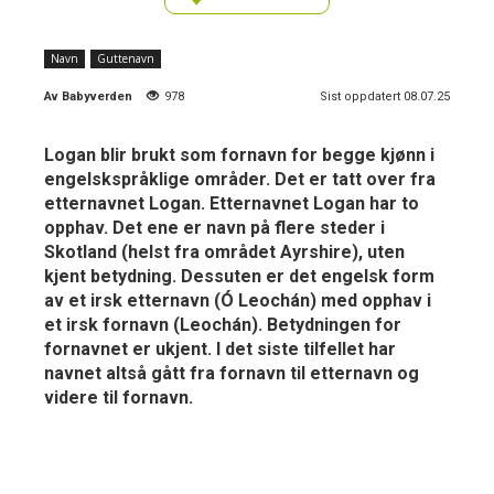
Navn
Guttenavn
Av
Babyverden
978
Sist oppdatert 08.07.25
Logan blir brukt som fornavn for begge kjønn i
engelskspråklige områder. Det er tatt over fra
etternavnet Logan. Etternavnet Logan har to
opphav. Det ene er navn på flere steder i
Skotland (helst fra området Ayrshire), uten
kjent betydning. Dessuten er det engelsk form
av et irsk etternavn (Ó Leochán) med opphav i
et irsk fornavn (Leochán). Betydningen for
fornavnet er ukjent. I det siste tilfellet har
navnet altså gått fra fornavn til etternavn og
videre til fornavn.