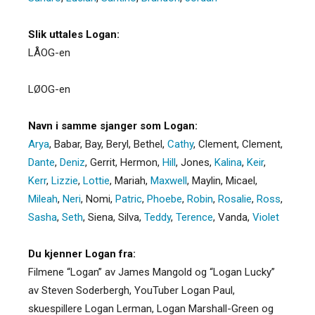
Slik uttales Logan:
LÅOG-en
LØOG-en
Navn i samme sjanger som Logan:
Arya
,
Babar
,
Bay
,
Beryl
,
Bethel
,
Cathy
,
Clement
,
Clement
,
Dante
,
Deniz
,
Gerrit
,
Hermon
,
Hill
,
Jones
,
Kalina
,
Keir
,
Kerr
,
Lizzie
,
Lottie
,
Mariah
,
Maxwell
,
Maylin
,
Micael
,
Mileah
,
Neri
,
Nomi
,
Patric
,
Phoebe
,
Robin
,
Rosalie
,
Ross
,
Sasha
,
Seth
,
Siena
,
Silva
,
Teddy
,
Terence
,
Vanda
,
Violet
Du kjenner Logan fra:
Filmene “Logan” av James Mangold og “Logan Lucky”
av Steven Soderbergh, YouTuber Logan Paul,
skuespillere Logan Lerman, Logan Marshall-Green og