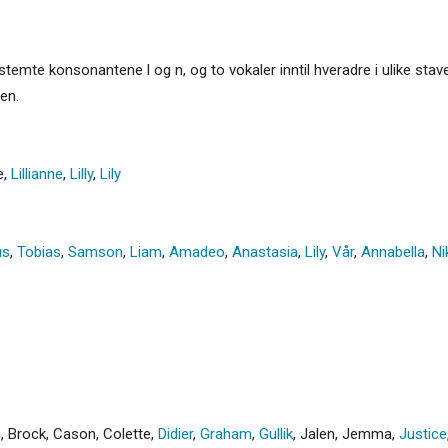
te stemte konsonantene l og n, og to vokaler inntil hveradre i ulike stav
en.
e
,
Lillianne
,
Lilly
,
Lily
us
,
Tobias
,
Samson
,
Liam
,
Amadeo
,
Anastasia
,
Lily
,
Vår
,
Annabella
,
Ni
n
,
Brock
,
Cason
,
Colette
,
Didier
,
Graham
,
Gullik
,
Jalen
,
Jemma
,
Justice