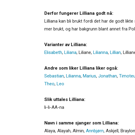
Derfor fungerer Lilliana godt nå:
Lilliana kan bli brukt fordi det har de godt lik
mer brukt, og har bakgrunn blant annet fra Pol
Varianter av Lilliana:
Elisabeth
,
Liliana
,
Liliane
,
Lilianna
,
Lillian
,
Lillian
Andre som liker Lilliana liker også:
Sebastian
,
Lilianna
,
Marius
,
Jonathan
,
Timote
Theo
,
Leo
Slik uttales Lilliana:
li-li-AA-na
Navn i samme sjanger som Lilliana:
Alaya
,
Alayah
,
Almin
,
Annbjørn
,
Askjell
,
Braylo