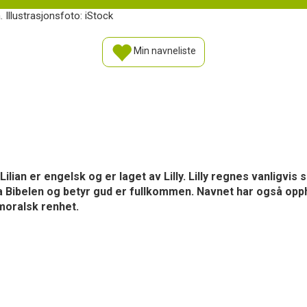
. Illustrasjonsfoto: iStock
Min navneliste
 og Lilian er engelsk og er laget av Lilly. Lilly regnes vanlig
ra Bibelen og betyr gud er fullkommen. Navnet har også op
r moralsk renhet.