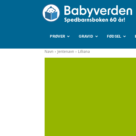
B
PRØVER
GRAVID
FØDSEL
Navn
Jentenavn
Lilliana