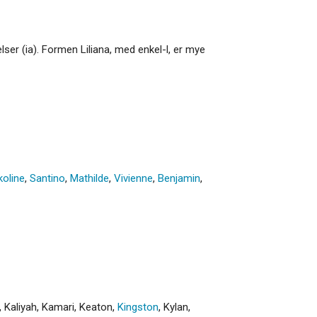
elser (ia). Formen Liliana, med enkel-l, er mye
koline
,
Santino
,
Mathilde
,
Vivienne
,
Benjamin
,
,
Kaliyah
,
Kamari
,
Keaton
,
Kingston
,
Kylan
,