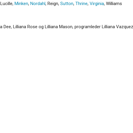
,
Lucille
,
Minken
,
Nordahl
,
Reign
,
Sutton
,
Thrine
,
Virginia
,
Williams
ana Dee, Lilliana Rose og Lilliana Mason, programleder Lilliana Vazque