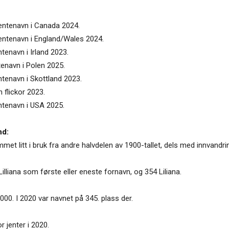
 jentenavn i Canada 2024.
 jentenavn i England/Wales 2024.
ntenavn i Irland 2023.
ntenavn i Polen 2025.
entenavn i Skottland 2023.
n flickor 2023.
entenavn i USA 2025.
nd:
mmet litt i bruk fra andre halvdelen av 1900-tallet, dels med innvandri
illiana som første eller eneste fornavn, og 354 Liliana.
2000. I 2020 var navnet på 345. plass der.
r jenter i 2020.