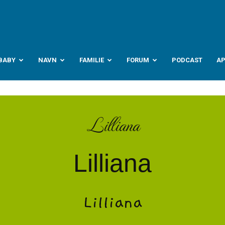
abyverden.no
BABY
NAVN
FAMILIE
FORUM
PODCAST
A
Lilliana
Lilliana
Lilliana