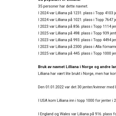
35 personer har dette navnet.
I 2024 var Lilliana på 1231. plass i Topp 4103
I 2024 var Lilliana på 1021. plass i Topp 7647
I 2023 var Lilliana på 856. plass i Topp 1114 je
I 2025 var Lilliana på 498. plass i Topp 939 je
I 2023 var Lilliana på 993. plass i Topp 4494 j
I 2023 var Lilliana på 2300. plass i Alla förnam
I 2025 var Lilliana på 445. plass i Topp 1000 j
Bruk av navnet Lilliana i Norge og andre la
Lilliana har vært lite brukt i Norge, men har ko
Den 01.01.2022 var det 30 jenter/kvinner med L
I USA kom Lilliana inn i topp 1000 for jenter i 
I England og Wales var Lilliana på 916. plass fo