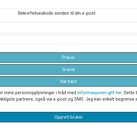
Bekreftelseskode sendes til din e-post.
Prøver
Gravid
Har barn
dler mine personopplysninger i tråd med
informasjonen gitt her
. Dette 
iktigste partnere, også via e-post og SMS. Jeg kan enkelt begrense el
Opprett bruker