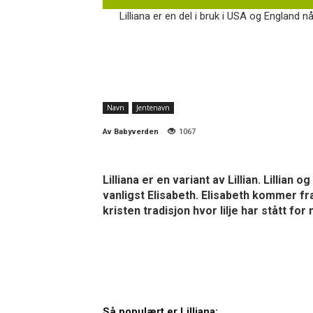
Lilliana er en del i bruk i USA og England nå
Navn
Jentenavn
Av
Babyverden
1067
Lilliana er en variant av Lillian. Lillian
vanligst Elisabeth. Elisabeth kommer f
kristen tradisjon hvor lilje har stått fo
Så populært er Lilliana: