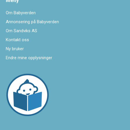
Meny
Om Babyverden
Annonsering på Babyverden
Om Sandviks AS
Kontakt oss
Ny bruker
Endre mine opplysninger