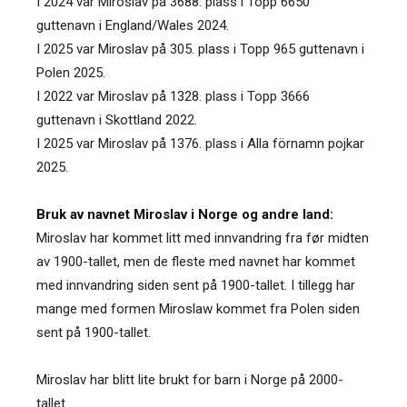
I 2024 var Miroslav på 3688. plass i Topp 6650
guttenavn i England/Wales 2024.
I 2025 var Miroslav på 305. plass i Topp 965 guttenavn i
Polen 2025.
I 2022 var Miroslav på 1328. plass i Topp 3666
guttenavn i Skottland 2022.
I 2025 var Miroslav på 1376. plass i Alla förnamn pojkar
2025.
Bruk av navnet Miroslav i Norge og andre land:
Miroslav har kommet litt med innvandring fra før midten
av 1900-tallet, men de fleste med navnet har kommet
med innvandring siden sent på 1900-tallet. I tillegg har
mange med formen Miroslaw kommet fra Polen siden
sent på 1900-tallet.
Miroslav har blitt lite brukt for barn i Norge på 2000-
tallet.