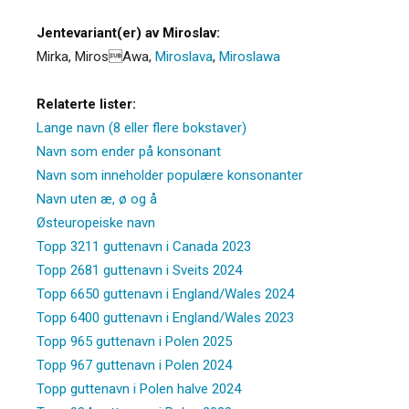
Jentevariant(er) av Miroslav:
Mirka
,
MirosAwa
,
Miroslava
,
Miroslawa
Relaterte lister:
Lange navn (8 eller flere bokstaver)
Navn som ender på konsonant
Navn som inneholder populære konsonanter
Navn uten æ, ø og å
Østeuropeiske navn
Topp 3211 guttenavn i Canada 2023
Topp 2681 guttenavn i Sveits 2024
Topp 6650 guttenavn i England/Wales 2024
Topp 6400 guttenavn i England/Wales 2023
Topp 965 guttenavn i Polen 2025
Topp 967 guttenavn i Polen 2024
Topp guttenavn i Polen halve 2024