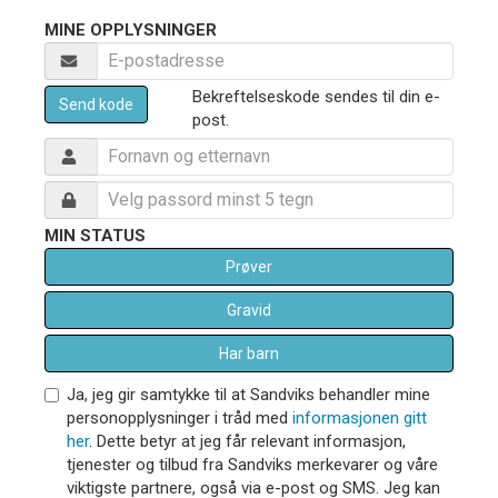
MINE OPPLYSNINGER
Bekreftelseskode sendes til din e-
Send kode
post.
MIN STATUS
Prøver
Gravid
Har barn
Ja, jeg gir samtykke til at Sandviks behandler mine
personopplysninger i tråd med
informasjonen gitt
her
. Dette betyr at jeg får relevant informasjon,
tjenester og tilbud fra Sandviks merkevarer og våre
viktigste partnere, også via e-post og SMS. Jeg kan