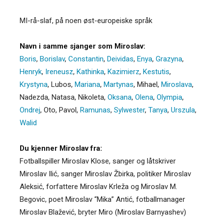
MI-rå-slaf, på noen øst-europeiske språk
Navn i samme sjanger som Miroslav:
Boris
,
Borislav
,
Constantin
,
Deividas
,
Enya
,
Grazyna
,
Henryk
,
Ireneusz
,
Kathinka
,
Kazimierz
,
Kestutis
,
Krystyna
,
Lubos
,
Mariana
,
Martynas
,
Mihael
,
Miroslava
,
Nadezda
,
Natasa
,
Nikoleta
,
Oksana
,
Olena
,
Olympia
,
Ondrej
,
Oto
,
Pavol
,
Ramunas
,
Sylwester
,
Tanya
,
Urszula
,
Walid
Du kjenner Miroslav fra:
Fotballspiller Miroslav Klose, sanger og låtskriver
Miroslav Ilić, sanger Miroslav Žbirka, politiker Miroslav
Aleksić, forfattere Miroslav Krleža og Miroslav M.
Begovic, poet Miroslav “Mika” Antić, fotballmanager
Miroslav Blažević, bryter Miro (Miroslav Barnyashev)