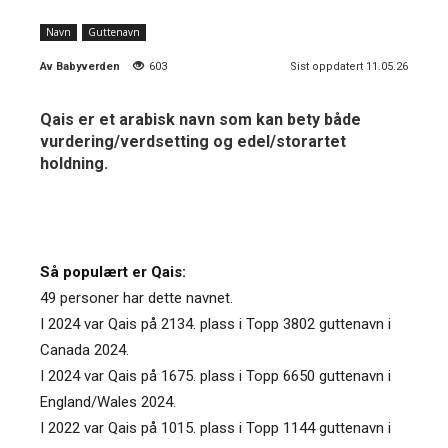
Navn
Guttenavn
Av
Babyverden
603
Sist oppdatert 11.05.26
Qais er et arabisk navn som kan bety både
vurdering/verdsetting og edel/storartet
holdning.
Så populært er Qais:
49 personer har dette navnet.
I 2024 var Qais på 2134. plass i Topp 3802 guttenavn i
Canada 2024.
I 2024 var Qais på 1675. plass i Topp 6650 guttenavn i
England/Wales 2024.
I 2022 var Qais på 1015. plass i Topp 1144 guttenavn i