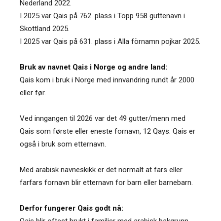
Nederland 2022.
I 2025 var Qais på 762. plass i Topp 958 guttenavn i
Skottland 2025.
I 2025 var Qais på 631. plass i Alla förnamn pojkar 2025.
Bruk av navnet Qais i Norge og andre land:
Qais kom i bruk i Norge med innvandring rundt år 2000
eller før.
Ved inngangen til 2026 var det 49 gutter/menn med
Qais som første eller eneste fornavn, 12 Qays. Qais er
også i bruk som etternavn.
Med arabisk navneskikk er det normalt at fars eller
farfars fornavn blir etternavn for barn eller barnebarn.
Derfor fungerer Qais godt nå:
Qais blir oftest brukt i familier med arabisk bakgrunn.