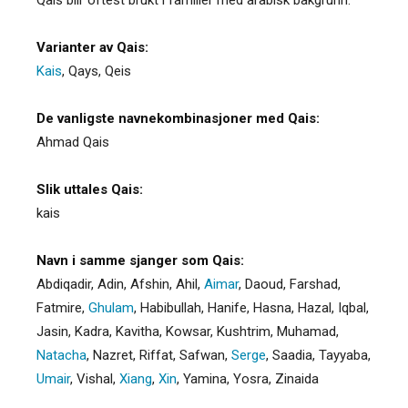
Varianter av Qais:
Kais
,
Qays
,
Qeis
De vanligste navnekombinasjoner med Qais:
Ahmad Qais
Slik uttales Qais:
kais
Navn i samme sjanger som Qais:
Abdiqadir
,
Adin
,
Afshin
,
Ahil
,
Aimar
,
Daoud
,
Farshad
,
Fatmire
,
Ghulam
,
Habibullah
,
Hanife
,
Hasna
,
Hazal
,
Iqbal
,
Jasin
,
Kadra
,
Kavitha
,
Kowsar
,
Kushtrim
,
Muhamad
,
Natacha
,
Nazret
,
Riffat
,
Safwan
,
Serge
,
Saadia
,
Tayyaba
,
Umair
,
Vishal
,
Xiang
,
Xin
,
Yamina
,
Yosra
,
Zinaida