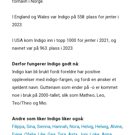
fornavn i Norge.
I England og Wales var Indigo på 558. plass for jenter i
2023.
I USA kom Indigo inn i topp 1000 for jenter i 2021, og
navnet var på 963. plass i 2023.
Derfor fungerer Indigo godt nå:
Indigo kan bli brukt fordi foreldre har positive
opplevelser med indigo-fargen, og fordi en ønsker et
sjeldent navn. Guttenavn som ender på -o er kommet
noe i bruk på 2000-tallet, slik som Matheo, Leo,
Teo/Theo og Mio.
Andre som liker Indigo liker også:
Filippa
,
Sina
,
Sienna
,
Hannah
,
Nora
,
Helvig
,
Helwig
,
Alvine
,
Evine
,
Ofelia
,
Lilje
,
Gea
,
Tyra
,
Asta
,
Juni
,
Loke
,
Anna
,