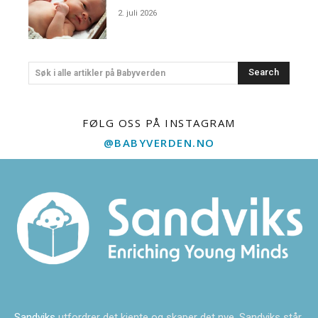
2. juli 2026
Search
Søk i alle artikler på Babyverden
FØLG OSS PÅ INSTAGRAM
@BABYVERDEN.NO
Sandviks
utfordrer det kjente og skaper det nye. Sandviks står