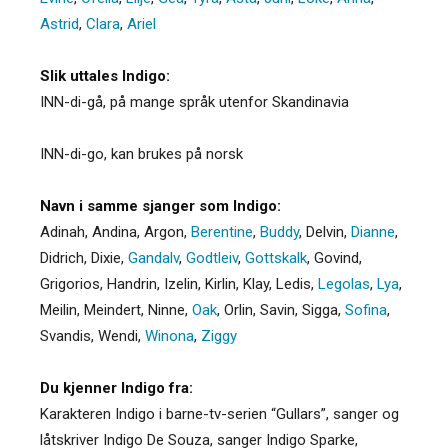
Astrid
,
Clara
,
Ariel
Slik uttales Indigo:
INN-di-gå, på mange språk utenfor Skandinavia
INN-di-go, kan brukes på norsk
Navn i samme sjanger som Indigo:
Adinah
,
Andina
,
Argon
,
Berentine
,
Buddy
,
Delvin
,
Dianne
,
Didrich
,
Dixie
,
Gandalv
,
Godtleiv
,
Gottskalk
,
Govind
,
Grigorios
,
Handrin
,
Izelin
,
Kirlin
,
Klay
,
Ledis
,
Legolas
,
Lya
,
Meilin
,
Meindert
,
Ninne
,
Oak
,
Orlin
,
Savin
,
Sigga
,
Sofina
,
Svandis
,
Wendi
,
Winona
,
Ziggy
Du kjenner Indigo fra:
Karakteren Indigo i barne-tv-serien “Gullars”, sanger og
låtskriver Indigo De Souza, sanger Indigo Sparke,